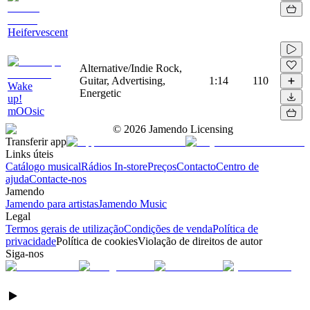
Heifervescent
Alternative/Indie Rock,
Guitar, Advertising,
1:14
110
Wake
Energetic
up!
mOOsic
©
2026
Jamendo Licensing
Transferir app
Links úteis
Catálogo musical
Rádios In-store
Preços
Contacto
Centro de
ajuda
Contacte-nos
Jamendo
Jamendo para artistas
Jamendo Music
Legal
Termos gerais de utilização
Condições de venda
Política de
privacidade
Política de cookies
Violação de direitos de autor
Siga-nos