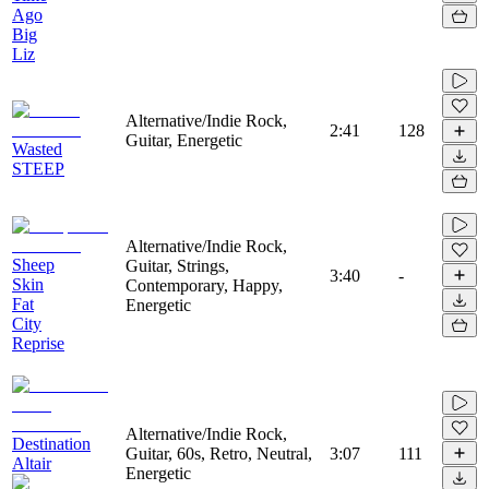
Ago
Big
Liz
Alternative/Indie Rock,
2:41
128
Guitar, Energetic
Wasted
STEEP
Alternative/Indie Rock,
Sheep
Guitar, Strings,
3:40
-
Skin
Contemporary, Happy,
Fat
Energetic
City
Reprise
Alternative/Indie Rock,
Destination
Guitar, 60s, Retro, Neutral,
3:07
111
Altair
Energetic