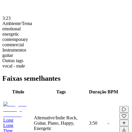
3:23
Ambiente/Tema
emotional
energetic
contemporary
commercial
Instrumentos
guitar
Outras tags
vocal - male
Faixas semelhantes
Título
Tags
Duração
BPM
Alternative/Indie Rock,
Long
Guitar, Piano, Happy,
3:50
-
Long
Energetic
Time