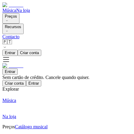
Música
Na loja
Preços
Recursos
Contacto
🇵🇹
Entrar
Criar conta
Entrar
Sem cartão de crédito. Cancele quando quiser.
Criar conta
Entrar
Explorar
Música
Na loja
Preços
Catálogo musical