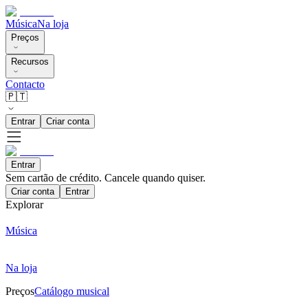
Música
Na loja
Preços
Recursos
Contacto
🇵🇹
Entrar
Criar conta
Entrar
Sem cartão de crédito. Cancele quando quiser.
Criar conta
Entrar
Explorar
Música
Na loja
Preços
Catálogo musical