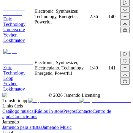
Electronic, Synthesizer,
Technology, Energetic,
2:36
140
Epic
Powerful
Technology
Underscore
Yevhen
Lokhmatov
Electronic, Synthesizer,
Epic
Electricpiano, Technology,
1:49
141
Technology
Energetic, Powerful
Loop
Yevhen
Lokhmatov
©
2026
Jamendo Licensing
Transferir app
Links úteis
Catálogo musical
Rádios In-store
Preços
Contacto
Centro de
ajuda
Contacte-nos
Jamendo
Jamendo para artistas
Jamendo Music
Legal