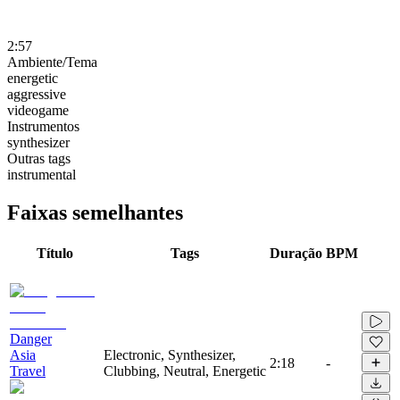
2:57
Ambiente/Tema
energetic
aggressive
videogame
Instrumentos
synthesizer
Outras tags
instrumental
Faixas semelhantes
Título
Tags
Duração
BPM
Danger
Asia
Electronic, Synthesizer,
2:18
-
Travel
Clubbing, Neutral, Energetic