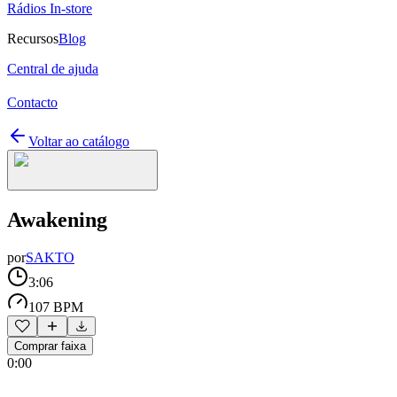
Rádios In-store
Recursos
Blog
Central de ajuda
Contacto
Voltar ao catálogo
Awakening
por
SAKTO
3:06
107 BPM
Comprar faixa
0:00