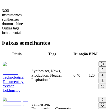
3:06
Instrumentos
synthesizer
drummachine
Outras tags
instrumental
Faixas semelhantes
Título
Tags
Duração
BPM
Synthesizer, News,
Production, Neutral,
0:40
120
Technological
Inspirational
Documentary
Yevhen
Lokhmatov
Synthesizer,
Drummachine, Corporate,