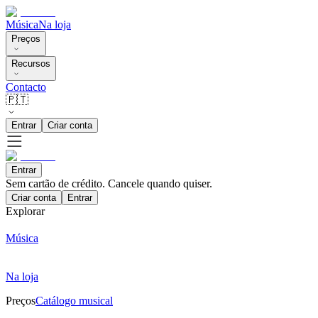
Música
Na loja
Preços
Recursos
Contacto
🇵🇹
Entrar
Criar conta
Entrar
Sem cartão de crédito. Cancele quando quiser.
Criar conta
Entrar
Explorar
Música
Na loja
Preços
Catálogo musical