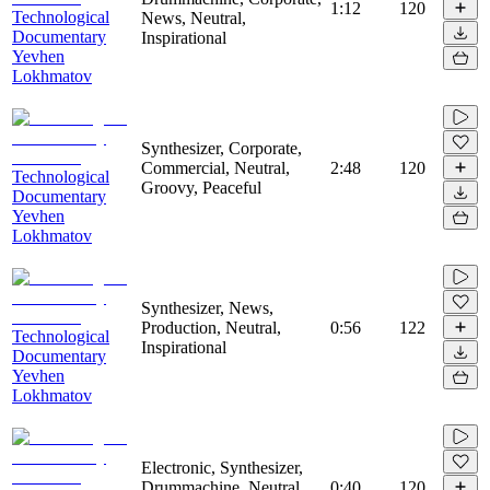
1:12
120
Technological
News, Neutral,
Documentary
Inspirational
Yevhen
Lokhmatov
Synthesizer, Corporate,
Commercial, Neutral,
2:48
120
Technological
Groovy, Peaceful
Documentary
Yevhen
Lokhmatov
Synthesizer, News,
Production, Neutral,
0:56
122
Technological
Inspirational
Documentary
Yevhen
Lokhmatov
Electronic, Synthesizer,
Drummachine, Neutral,
0:40
120