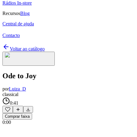
Rádios In-store
Recursos
Blog
Central de ajuda
Contacto
Voltar ao catálogo
Ode to Joy
por
Luiza_D
classical
0:41
Comprar faixa
0:00