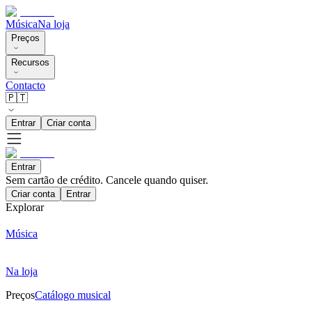
Música
Na loja
Preços
Recursos
Contacto
🇵🇹
Entrar
Criar conta
Entrar
Sem cartão de crédito. Cancele quando quiser.
Criar conta
Entrar
Explorar
Música
Na loja
Preços
Catálogo musical