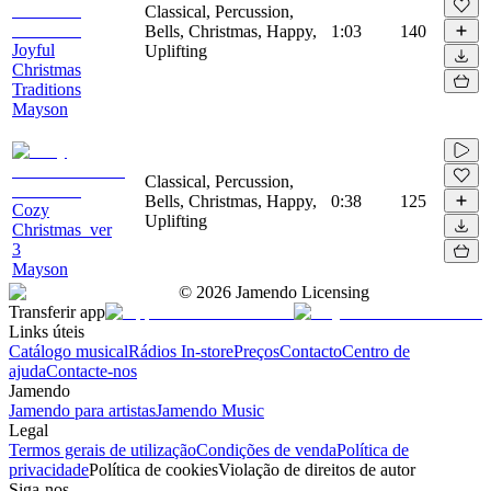
Classical, Percussion,
Bells, Christmas, Happy,
1:03
140
Joyful
Uplifting
Christmas
Traditions
Mayson
Classical, Percussion,
Bells, Christmas, Happy,
0:38
125
Cozy
Uplifting
Christmas_ver
3
Mayson
©
2026
Jamendo Licensing
Transferir app
Links úteis
Catálogo musical
Rádios In-store
Preços
Contacto
Centro de
ajuda
Contacte-nos
Jamendo
Jamendo para artistas
Jamendo Music
Legal
Termos gerais de utilização
Condições de venda
Política de
privacidade
Política de cookies
Violação de direitos de autor
Siga-nos