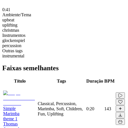
0:41
Ambiente/Tema
upbeat
uplifting
christmas
Instrumentos
glockenspiel
percussion
Outras tags
instrumental
Faixas semelhantes
Título
Tags
Duração
BPM
Classical, Percussion,
Simple
Marimba, Soft, Children,
0:20
143
Marimba
Fun, Uplifting
theme 1
Thomas