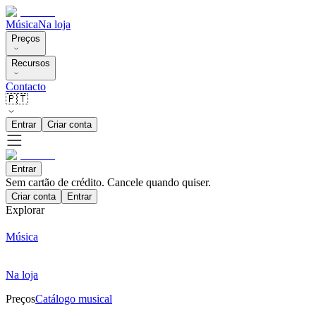
Música
Na loja
Preços
Recursos
Contacto
🇵🇹
Entrar
Criar conta
Entrar
Sem cartão de crédito. Cancele quando quiser.
Criar conta
Entrar
Explorar
Música
Na loja
Preços
Catálogo musical