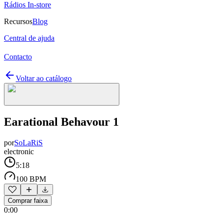
Rádios In-store
Recursos
Blog
Central de ajuda
Contacto
Voltar ao catálogo
Earational Behavour 1
por
SoLaRiS
electronic
5:18
100 BPM
Comprar faixa
0:00