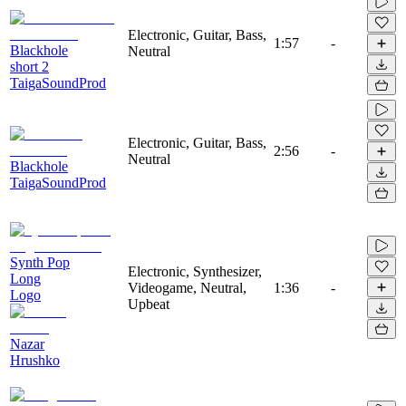
Electronic, Guitar, Bass,
1:57
-
Blackhole
Neutral
short 2
TaigaSoundProd
Electronic, Guitar, Bass,
2:56
-
Neutral
Blackhole
TaigaSoundProd
Synth Pop
Electronic, Synthesizer,
Long
Videogame, Neutral,
1:36
-
Logo
Upbeat
Nazar
Hrushko