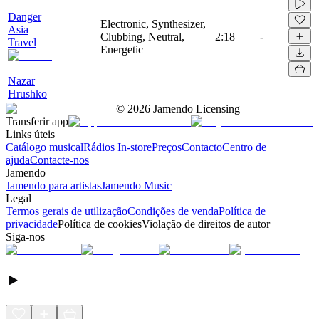
Danger
Electronic, Synthesizer,
Asia
Clubbing, Neutral,
2:18
-
Travel
Energetic
Nazar
Hrushko
©
2026
Jamendo Licensing
Transferir app
Links úteis
Catálogo musical
Rádios In-store
Preços
Contacto
Centro de
ajuda
Contacte-nos
Jamendo
Jamendo para artistas
Jamendo Music
Legal
Termos gerais de utilização
Condições de venda
Política de
privacidade
Política de cookies
Violação de direitos de autor
Siga-nos