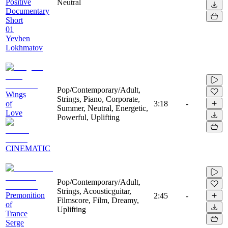
Positive
Neutral
Documentary
Short
01
Yevhen
Lokhmatov
Pop/Contemporary/Adult,
Wings
Strings, Piano, Corporate,
of
3:18
-
Summer, Neutral, Energetic,
Love
Powerful, Uplifting
CINEMATIC
Pop/Contemporary/Adult,
Strings, Acousticguitar,
Premonition
2:45
-
Filmscore, Film, Dreamy,
of
Uplifting
Trance
Serge