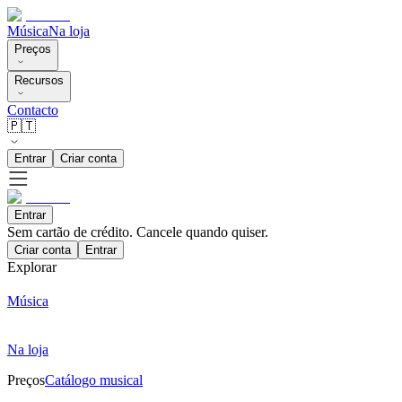
Música
Na loja
Preços
Recursos
Contacto
🇵🇹
Entrar
Criar conta
Entrar
Sem cartão de crédito. Cancele quando quiser.
Criar conta
Entrar
Explorar
Música
Na loja
Preços
Catálogo musical