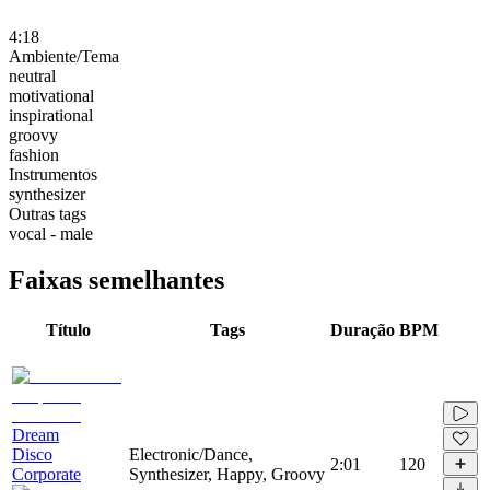
4:18
Ambiente/Tema
neutral
motivational
inspirational
groovy
fashion
Instrumentos
synthesizer
Outras tags
vocal - male
Faixas semelhantes
Título
Tags
Duração
BPM
Dream
Disco
Electronic/Dance,
2:01
120
Corporate
Synthesizer, Happy, Groovy