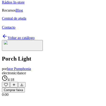
Rádios In-store
Recursos
Blog
Central de ajuda
Contacto
Voltar ao catálogo
Porch Light
por
Igor Pumphonia
electronic/dance
4:18
Comprar faixa
0:00