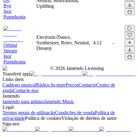
Go
Neutral, Motivational,
Bye
Uplifting
Igor
Pumphonia
Electronic/Dance,
Synthesizer, Retro, Neutral,
4:12
-
Orbital
Dreamy
Stream
Igor
Pumphonia
©
2026
Jamendo Licensing
Transferir app
Links úteis
Catálogo musical
Rádios In-store
Preços
Contacto
Centro de
ajuda
Contacte-nos
Jamendo
Jamendo para artistas
Jamendo Music
Legal
Termos gerais de utilização
Condições de venda
Política de
privacidade
Política de cookies
Violação de direitos de autor
Siga-nos