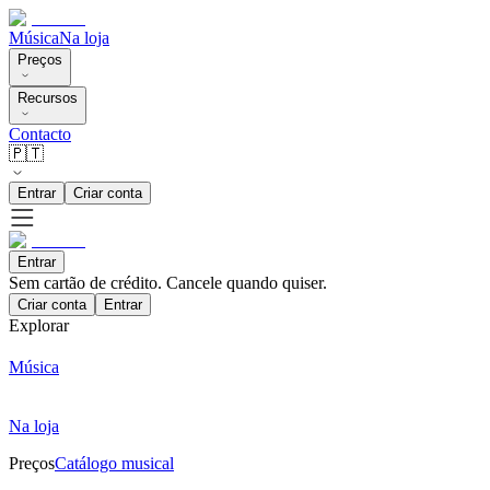
Música
Na loja
Preços
Recursos
Contacto
🇵🇹
Entrar
Criar conta
Entrar
Sem cartão de crédito. Cancele quando quiser.
Criar conta
Entrar
Explorar
Música
Na loja
Preços
Catálogo musical