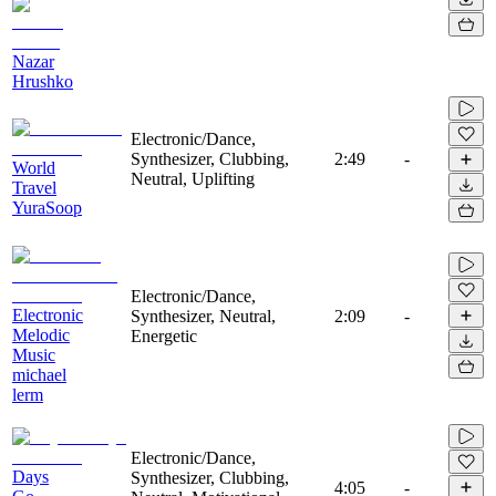
Nazar
Hrushko
Electronic/Dance,
Synthesizer, Clubbing,
2:49
-
World
Neutral, Uplifting
Travel
YuraSoop
Electronic/Dance,
Electronic
Synthesizer, Neutral,
2:09
-
Melodic
Energetic
Music
michael
lerm
Electronic/Dance,
Days
Synthesizer, Clubbing,
4:05
-