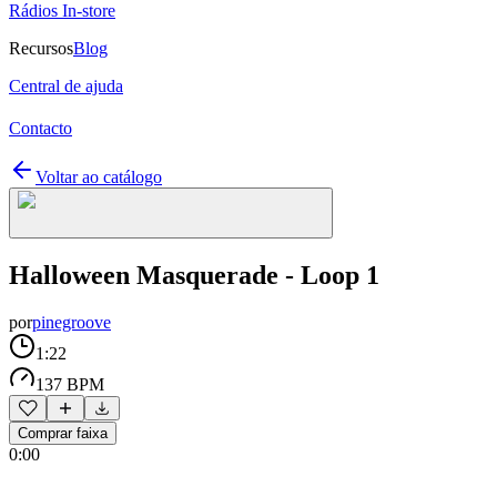
Rádios In-store
Recursos
Blog
Central de ajuda
Contacto
Voltar ao catálogo
Halloween Masquerade - Loop 1
por
pinegroove
1:22
137 BPM
Comprar faixa
0:00