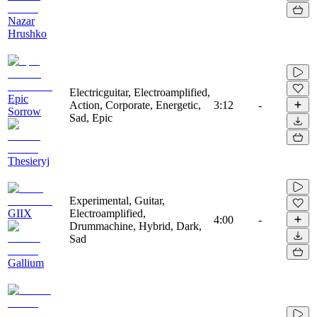
Nazar
Hrushko
Electricguitar, Electroamplified,
Epic
Action, Corporate, Energetic,
3:12
-
Sorrow
Sad, Epic
Thesieryj
Experimental, Guitar,
GIIX
Electroamplified,
4:00
-
Drummachine, Hybrid, Dark,
Sad
Gallium