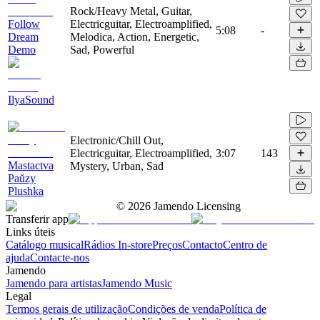
Rock/Heavy Metal, Guitar,
Follow
Electricguitar, Electroamplified,
5:08
-
Dream
Melodica, Action, Energetic,
Demo
Sad, Powerful
IlyaSound
Electronic/Chill Out,
Electricguitar, Electroamplified,
3:07
143
Mastactva
Mystery, Urban, Sad
Paŭzy
Plushka
©
2026
Jamendo Licensing
Transferir app
Links úteis
Catálogo musical
Rádios In-store
Preços
Contacto
Centro de
ajuda
Contacte-nos
Jamendo
Jamendo para artistas
Jamendo Music
Legal
Termos gerais de utilização
Condições de venda
Política de