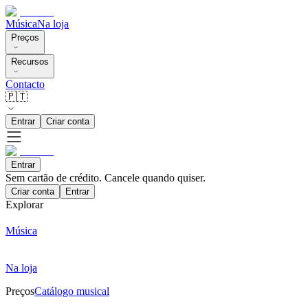
Música
Na loja
Preços
Recursos
Contacto
🇵🇹
Entrar
Criar conta
Entrar
Sem cartão de crédito. Cancele quando quiser.
Criar conta
Entrar
Explorar
Música
Na loja
Preços
Catálogo musical