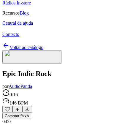
Rádios In-store
Recursos
Blog
Central de ajuda
Contacto
Voltar ao catálogo
Epic Indie Rock
por
AudioPanda
0:16
146 BPM
Comprar faixa
0:00