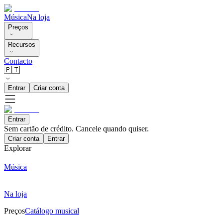
Música
Na loja
Preços
Recursos
Contacto
🇵🇹
Entrar
Criar conta
Entrar
Sem cartão de crédito. Cancele quando quiser.
Criar conta
Entrar
Explorar
Música
Na loja
Preços
Catálogo musical