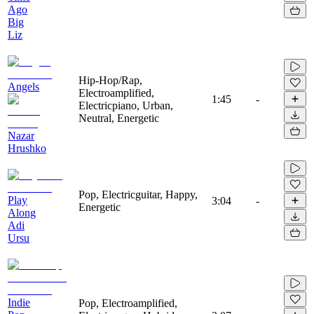
Ago
Big
Liz
Hip-Hop/Rap,
Angels
Electroamplified,
1:45
-
Electricpiano, Urban,
Neutral, Energetic
Nazar
Hrushko
Pop, Electricguitar, Happy,
Play
3:04
-
Energetic
Along
Adi
Ursu
Indie
Pop, Electroamplified,