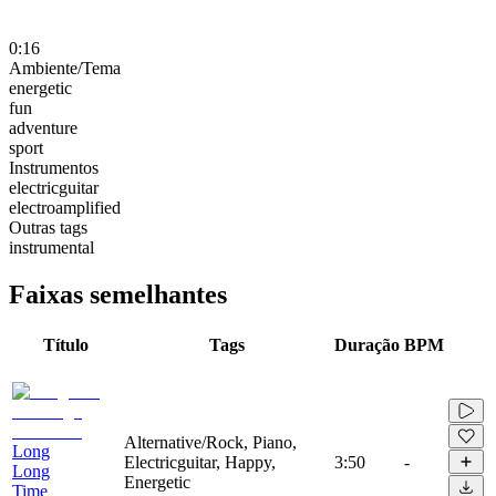
0:16
Ambiente/Tema
energetic
fun
adventure
sport
Instrumentos
electricguitar
electroamplified
Outras tags
instrumental
Faixas semelhantes
Título
Tags
Duração
BPM
Alternative/Rock, Piano,
Long
Electricguitar, Happy,
3:50
-
Long
Energetic
Time