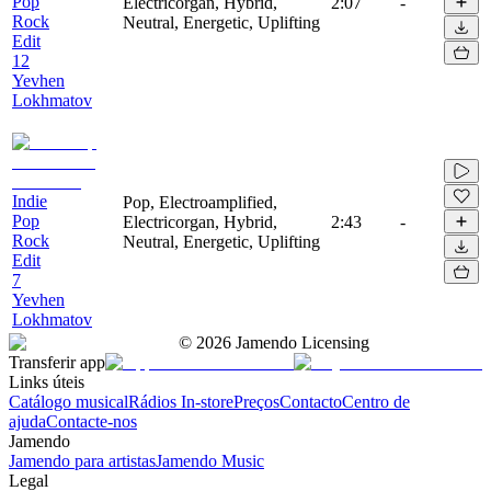
Pop
Electricorgan, Hybrid,
2:07
-
Rock
Neutral, Energetic, Uplifting
Edit
12
Yevhen
Lokhmatov
Indie
Pop, Electroamplified,
Pop
Electricorgan, Hybrid,
2:43
-
Rock
Neutral, Energetic, Uplifting
Edit
7
Yevhen
Lokhmatov
©
2026
Jamendo Licensing
Transferir app
Links úteis
Catálogo musical
Rádios In-store
Preços
Contacto
Centro de
ajuda
Contacte-nos
Jamendo
Jamendo para artistas
Jamendo Music
Legal