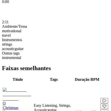
0:00
2:11
Ambiente/Tema
motivational
travel
Instrumentos
strings
acousticguitar
Outras tags
instrumental
Faixas semelhantes
Título
Tags
Duração
BPM
O
Easy Listening, Strings,
Christmas
Acousticguitar,