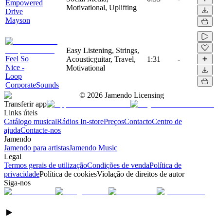
Empowered
Motivational, Uplifting
Drive
Mayson
Easy Listening, Strings,
Feel So
Acousticguitar, Travel,
1:31
-
Nice -
Motivational
Loop
CorporateSounds
©
2026
Jamendo Licensing
Transferir app
Links úteis
Catálogo musical
Rádios In-store
Preços
Contacto
Centro de
ajuda
Contacte-nos
Jamendo
Jamendo para artistas
Jamendo Music
Legal
Termos gerais de utilização
Condições de venda
Política de
privacidade
Política de cookies
Violação de direitos de autor
Siga-nos