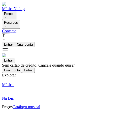
Música
Na loja
Preços
Recursos
Contacto
🇵🇹
Entrar
Criar conta
Entrar
Sem cartão de crédito. Cancele quando quiser.
Criar conta
Entrar
Explorar
Música
Na loja
Preços
Catálogo musical