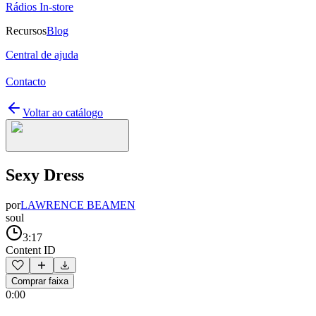
Rádios In-store
Recursos
Blog
Central de ajuda
Contacto
Voltar ao catálogo
Sexy Dress
por
LAWRENCE BEAMEN
soul
3:17
Content ID
Comprar faixa
0:00