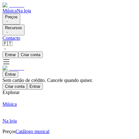
Música
Na loja
Preços
Recursos
Contacto
🇵🇹
Entrar
Criar conta
Entrar
Sem cartão de crédito. Cancele quando quiser.
Criar conta
Entrar
Explorar
Música
Na loja
Preços
Catálogo musical