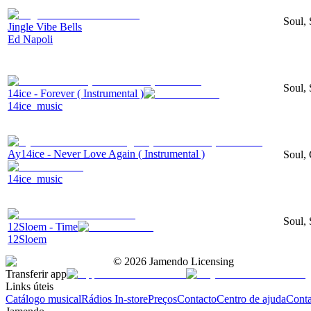
Soul, 
Jingle Vibe Bells
Ed Napoli
Soul, 
14ice - Forever ( Instrumental )
14ice_music
Ay14ice - Never Love Again ( Instrumental )
Soul, 
14ice_music
Soul, 
12Sloem - Time
12Sloem
©
2026
Jamendo Licensing
Transferir app
Links úteis
Catálogo musical
Rádios In-store
Preços
Contacto
Centro de ajuda
Conta