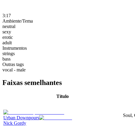
3:17
Ambiente/Tema
neutral
sexy
erotic
adult
Instrumentos
strings
bass
Outras tags
vocal - male
Faixas semelhantes
Título
Soul, 
Urban Downpours
Nick Gordy