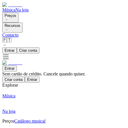
Música
Na loja
Preços
Recursos
Contacto
🇵🇹
Entrar
Criar conta
Entrar
Sem cartão de crédito. Cancele quando quiser.
Criar conta
Entrar
Explorar
Música
Na loja
Preços
Catálogo musical