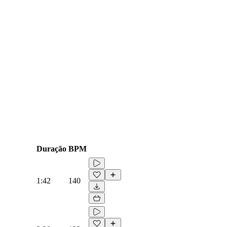
Duração
BPM
1:42
140