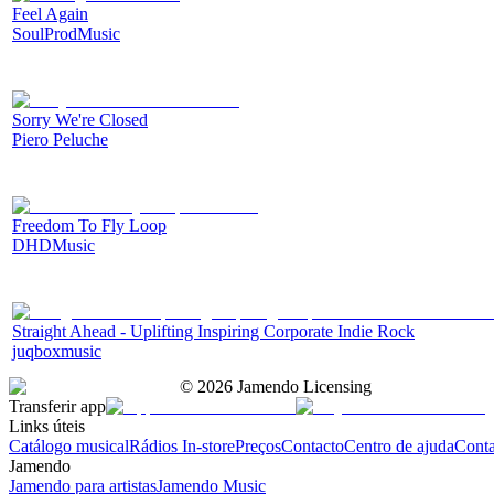
Feel Again
SoulProdMusic
Sorry We're Closed
Piero Peluche
Freedom To Fly Loop
DHDMusic
Straight Ahead - Uplifting Inspiring Corporate Indie Rock
juqboxmusic
©
2026
Jamendo Licensing
Transferir app
Links úteis
Catálogo musical
Rádios In-store
Preços
Contacto
Centro de ajuda
Conta
Jamendo
Jamendo para artistas
Jamendo Music