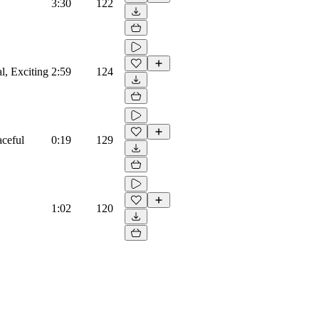
3:30
122
al, Exciting
2:59
124
aceful
0:19
129
1:02
120