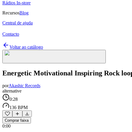
Rádios In-store
Recursos
Blog
Central de ajuda
Contacto
Voltar ao catálogo
Energetic Motivational Inspiring Rock loo
por
Akashic Records
alternative
0:28
136 BPM
Comprar faixa
0:00