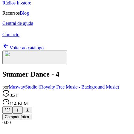
Rádios In-store
Recursos
Blog
Central de ajuda
Contacto
Voltar ao catálogo
Summer Dance - 4
por
MuswayStudio (Royalty Free Music - Background Music)
0:21
114 BPM
Comprar faixa
0:00