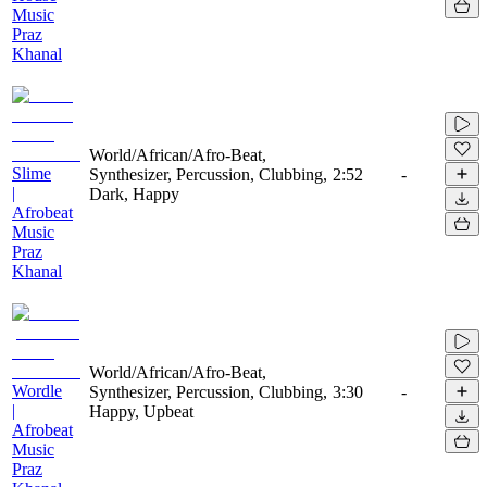
Music
Praz
Khanal
World/African/Afro-Beat,
Slime
Synthesizer, Percussion, Clubbing,
2:52
-
|
Dark, Happy
Afrobeat
Music
Praz
Khanal
World/African/Afro-Beat,
Wordle
Synthesizer, Percussion, Clubbing,
3:30
-
|
Happy, Upbeat
Afrobeat
Music
Praz