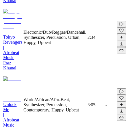
Khanal
Electronic/Dub/Reggae/Dancehall,
Tokyo
Synthesizer, Percussion, Urban,
2:34
-
Revengers
Happy, Upbeat
|
Afrobeat
Music
Praz
Khanal
World/African/Afro-Beat,
Unlock
Synthesizer, Percussion,
3:05
-
Me
Contemporary, Happy, Upbeat
|
Afrobeat
Music