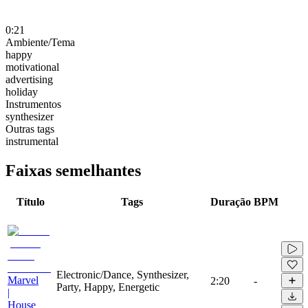
0:21
Ambiente/Tema
happy
motivational
advertising
holiday
Instrumentos
synthesizer
Outras tags
instrumental
Faixas semelhantes
Título
Tags
Duração
BPM
Electronic/Dance, Synthesizer,
Marvel
2:20
-
Party, Happy, Energetic
|
House