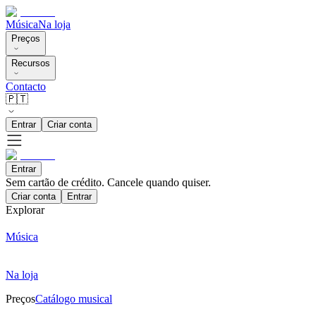
Música
Na loja
Preços
Recursos
Contacto
🇵🇹
Entrar
Criar conta
Entrar
Sem cartão de crédito. Cancele quando quiser.
Criar conta
Entrar
Explorar
Música
Na loja
Preços
Catálogo musical