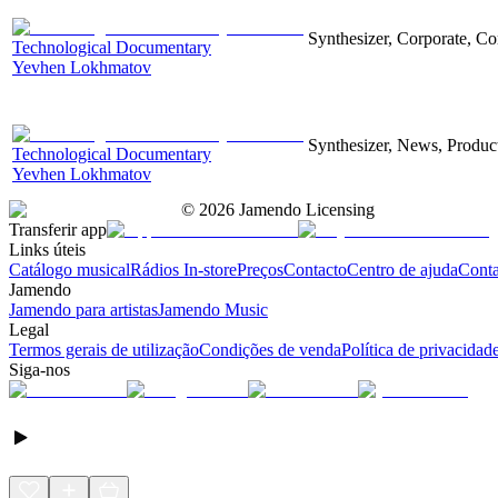
Synthesizer, Corporate, Co
Technological Documentary
Yevhen Lokhmatov
Synthesizer, News, Producti
Technological Documentary
Yevhen Lokhmatov
©
2026
Jamendo Licensing
Transferir app
Links úteis
Catálogo musical
Rádios In-store
Preços
Contacto
Centro de ajuda
Conta
Jamendo
Jamendo para artistas
Jamendo Music
Legal
Termos gerais de utilização
Condições de venda
Política de privacidad
Siga-nos