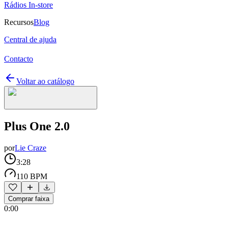
Rádios In-store
Recursos
Blog
Central de ajuda
Contacto
Voltar ao catálogo
Plus One 2.0
por
Lie Craze
3:28
110 BPM
Comprar faixa
0:00