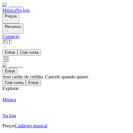
Música
Na loja
Preços
Recursos
Contacto
🇵🇹
Entrar
Criar conta
Entrar
Sem cartão de crédito. Cancele quando quiser.
Criar conta
Entrar
Explorar
Música
Na loja
Preços
Catálogo musical