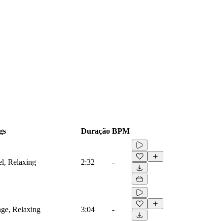
gs
Duração
BPM
el, Relaxing
2:32
-
nge, Relaxing
3:04
-