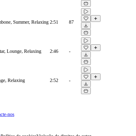
ombone, Summer, Relaxing
2:51
87
itar, Lounge, Relaxing
2:46
-
nge, Relaxing
2:52
-
cte-nos