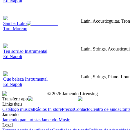
Ed Napoli
Latin, Acousticguitar, Tr
Samba Loko
Toni Moreno
Latin, Strings, Acousticgu
Teu sorriso Instrumental
Ed Napoli
Latin, Strings, Piano, Lou
Que beleza Instrumental
Ed Napoli
©
2026
Jamendo Licensing
Transferir app
Links úteis
Catálogo musical
Rádios In-store
Preços
Contacto
Centro de ajuda
Conta
Jamendo
Jamendo para artistas
Jamendo Music
Legal