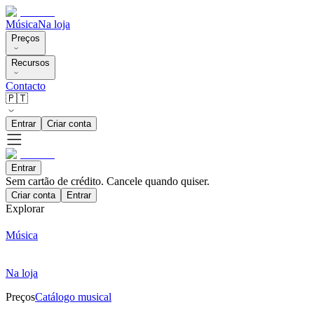
Música
Na loja
Preços
Recursos
Contacto
🇵🇹
Entrar
Criar conta
Entrar
Sem cartão de crédito. Cancele quando quiser.
Criar conta
Entrar
Explorar
Música
Na loja
Preços
Catálogo musical