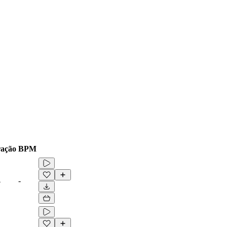
ação
BPM
4
-