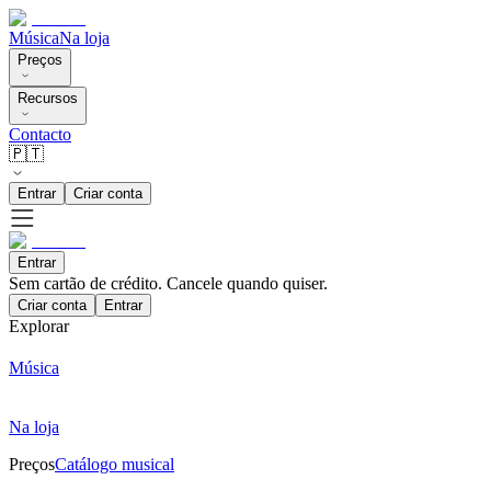
Música
Na loja
Preços
Recursos
Contacto
🇵🇹
Entrar
Criar conta
Entrar
Sem cartão de crédito. Cancele quando quiser.
Criar conta
Entrar
Explorar
Música
Na loja
Preços
Catálogo musical