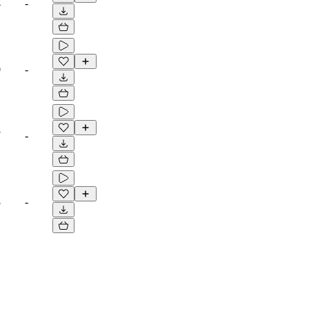
4
-
0
-
7
-
8
-