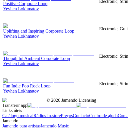
Electronic, Str
Positive Corporate Loop
Yevhen Lokhmatov
Electronic, Gui
Uplifting and Inspiring Corporate Loop
Yevhen Lokhmatov
Electronic, Stri
Thoughtful Ambient Corporate Loop
Yevhen Lokhmatov
Electronic, Stri
Fun Indie Pop Rock Loop
Yevhen Lokhmatov
©
2026
Jamendo Licensing
Transferir app
Links úteis
Catálogo musical
Rádios In-store
Preços
Contacto
Centro de ajuda
Conta
Jamendo
Jamendo para artistas
Jamendo Music