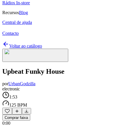
Rádios In-store
Recursos
Blog
Central de ajuda
Contacto
Voltar ao catálogo
Upbeat Funky House
por
UrbanGodzilla
electronic
1:53
125 BPM
Comprar faixa
0:00