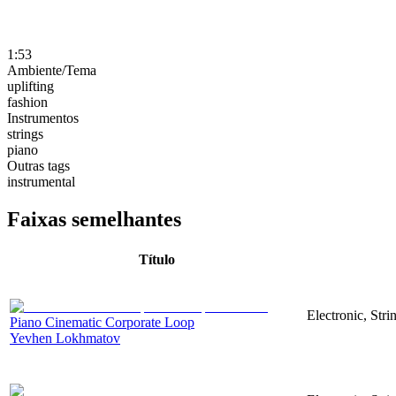
1:53
Ambiente/Tema
uplifting
fashion
Instrumentos
strings
piano
Outras tags
instrumental
Faixas semelhantes
Título
Electronic, Stri
Piano Cinematic Corporate Loop
Yevhen Lokhmatov