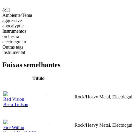
8:11
Ambiente/Tema
aggressive
apocalyptic
Instrumentos
orchestra
electricguitar
Outras tags
instrumental
Faixas semelhantes
Título
Rock/Heavy Metal, Electricgui
Red Vision
Beau Trulson
Rock/Heavy Metal, Electricgui
Fire Within