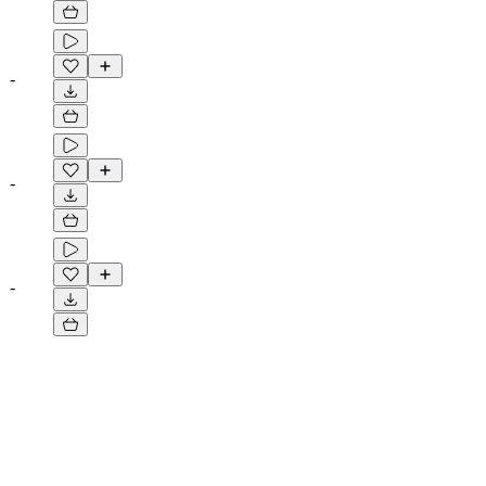
-
-
-