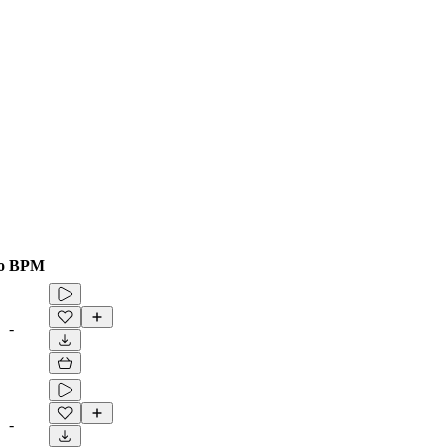
o
BPM
-
-