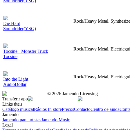
Soundrider(YSG)
Rock/Heavy Metal, Synthesizer,
Die Hard
Soundrider(YSG)
Rock/Heavy Metal, Electricguit
Tocsine - Monster Truck
Tocsine
Rock/Heavy Metal, Electricguit
Into the Light
AudioDollar
©
2026
Jamendo Licensing
Transferir app
Links úteis
Catálogo musical
Rádios In-store
Preços
Contacto
Centro de ajuda
Conta
Jamendo
Jamendo para artistas
Jamendo Music
Legal