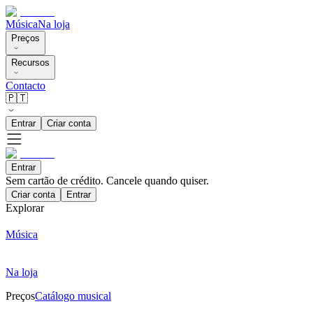
Música
Na loja
Preços
Recursos
Contacto
🇵🇹
Entrar
Criar conta
Entrar
Sem cartão de crédito. Cancele quando quiser.
Criar conta
Entrar
Explorar
Música
Na loja
Preços
Catálogo musical