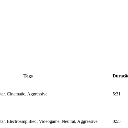
Tags
Duraçã
tar, Cinematic, Aggressive
5:31
tar, Electroamplified, Videogame, Neutral, Aggressive
0:55