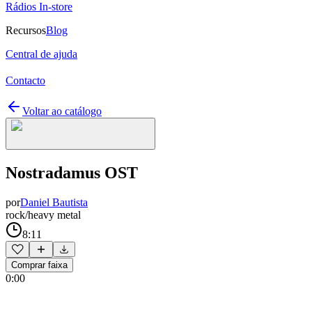
Rádios In-store
Recursos
Blog
Central de ajuda
Contacto
Voltar ao catálogo
Nostradamus OST
por
Daniel Bautista
rock/heavy metal
8:11
Comprar faixa
0:00