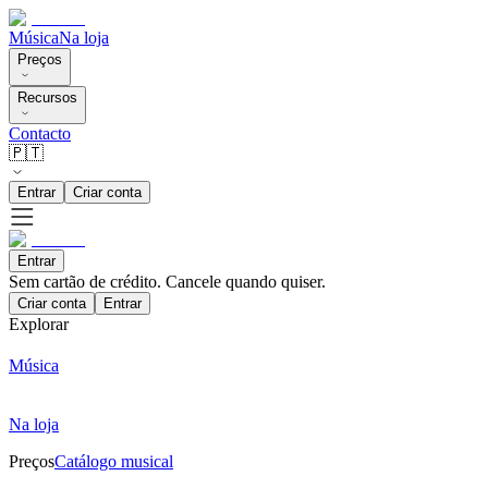
Música
Na loja
Preços
Recursos
Contacto
🇵🇹
Entrar
Criar conta
Entrar
Sem cartão de crédito. Cancele quando quiser.
Criar conta
Entrar
Explorar
Música
Na loja
Preços
Catálogo musical