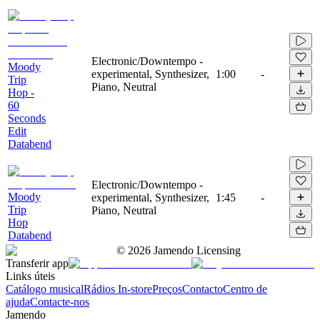
Electronic/Downtempo -
Moody
experimental, Synthesizer,
1:00
-
Trip
Piano, Neutral
Hop -
60
Seconds
Edit
Databend
Electronic/Downtempo -
Moody
experimental, Synthesizer,
1:45
-
Trip
Piano, Neutral
Hop
Databend
©
2026
Jamendo Licensing
Transferir app
Links úteis
Catálogo musical
Rádios In-store
Preços
Contacto
Centro de
ajuda
Contacte-nos
Jamendo