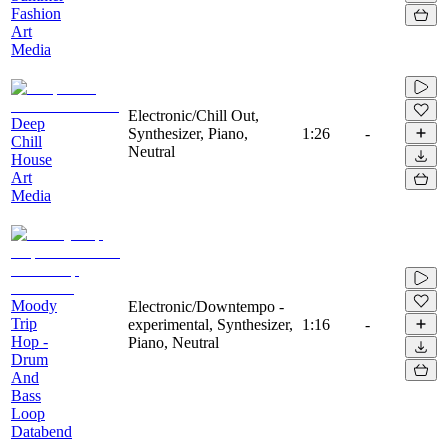
Fashion
Art
Media
Electronic/Chill Out,
Deep
Synthesizer, Piano,
1:26
-
Chill
Neutral
House
Art
Media
Moody
Electronic/Downtempo -
Trip
experimental, Synthesizer,
1:16
-
Hop -
Piano, Neutral
Drum
And
Bass
Loop
Databend