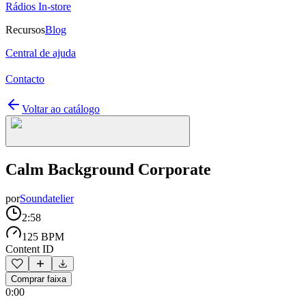
Rádios In-store
Recursos
Blog
Central de ajuda
Contacto
Voltar ao catálogo
Calm Background Corporate
por
Soundatelier
2:58
125 BPM
Content ID
Comprar faixa
0:00