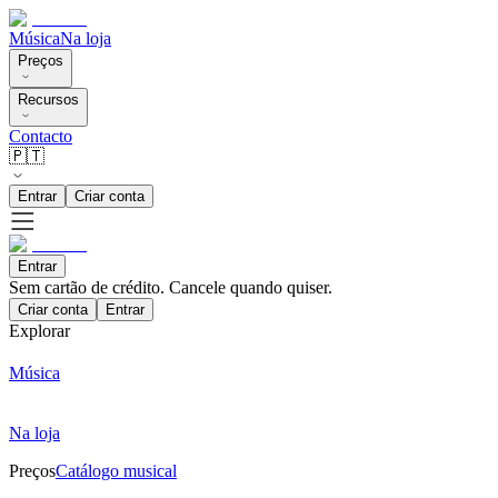
Música
Na loja
Preços
Recursos
Contacto
🇵🇹
Entrar
Criar conta
Entrar
Sem cartão de crédito. Cancele quando quiser.
Criar conta
Entrar
Explorar
Música
Na loja
Preços
Catálogo musical