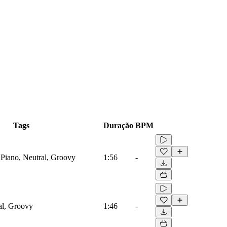
Tags
Duração
BPM
 Piano, Neutral, Groovy
1:56
-
al, Groovy
1:46
-