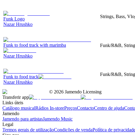
Strings, Bass, Vl
Funk Logo
Nazar Hrushko
Funk to food track with marimba
Funk/R&B, String
Nazar Hrushko
Funk/R&B, String
Funk to food track
Nazar Hrushko
©
2026
Jamendo Licensing
Transferir app
Links úteis
Catálogo musical
Rádios In-store
Preços
Contacto
Centro de ajuda
Conta
Jamendo
Jamendo para artistas
Jamendo Music
Legal
Termos gerais de utilização
Condições de venda
Política de privacidad