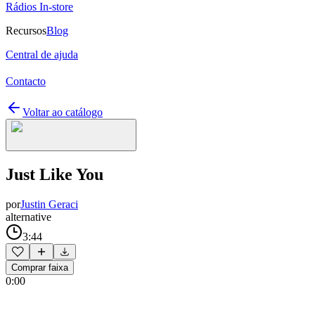
Rádios In-store
Recursos
Blog
Central de ajuda
Contacto
Voltar ao catálogo
Just Like You
por
Justin Geraci
alternative
3:44
Comprar faixa
0:00