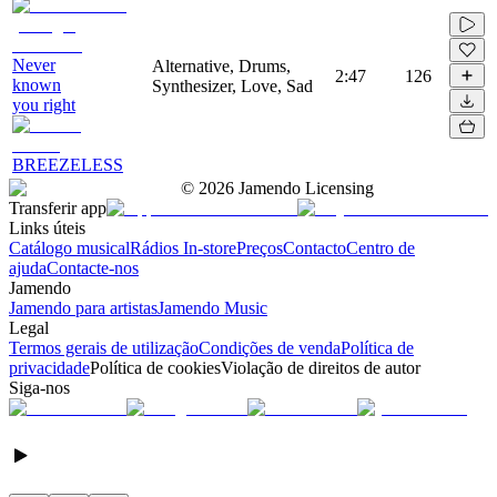
Never
Alternative, Drums,
2:47
126
known
Synthesizer, Love, Sad
you right
BREEZELESS
©
2026
Jamendo Licensing
Transferir app
Links úteis
Catálogo musical
Rádios In-store
Preços
Contacto
Centro de
ajuda
Contacte-nos
Jamendo
Jamendo para artistas
Jamendo Music
Legal
Termos gerais de utilização
Condições de venda
Política de
privacidade
Política de cookies
Violação de direitos de autor
Siga-nos