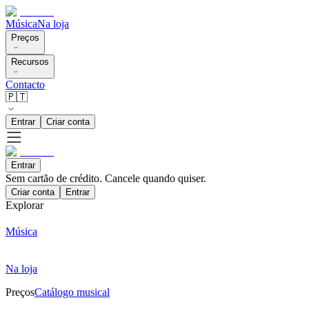
Música
Na loja
Preços
Recursos
Contacto
🇵🇹
Entrar
Criar conta
Entrar
Sem cartão de crédito. Cancele quando quiser.
Criar conta
Entrar
Explorar
Música
Na loja
Preços
Catálogo musical