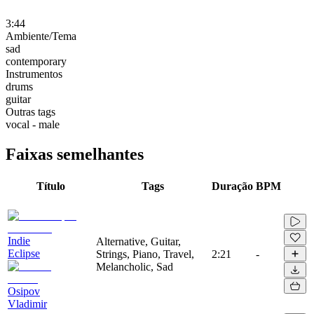
3:44
Ambiente/Tema
sad
contemporary
Instrumentos
drums
guitar
Outras tags
vocal - male
Faixas semelhantes
Título
Tags
Duração
BPM
Indie
Alternative, Guitar,
Eclipse
Strings, Piano, Travel,
2:21
-
Melancholic, Sad
Osipov
Vladimir