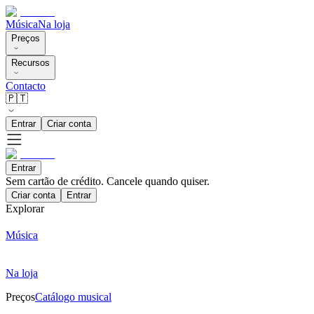
Música
Na loja
Preços
Recursos
Contacto
🇵🇹
Entrar
Criar conta
Entrar
Sem cartão de crédito. Cancele quando quiser.
Criar conta
Entrar
Explorar
Música
Na loja
Preços
Catálogo musical