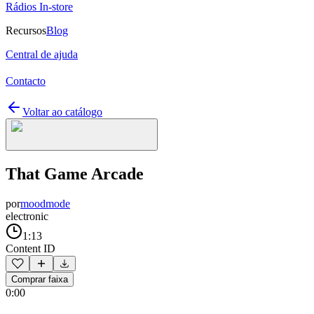
Rádios In-store
Recursos
Blog
Central de ajuda
Contacto
Voltar ao catálogo
That Game Arcade
por
moodmode
electronic
1:13
Content ID
Comprar faixa
0:00