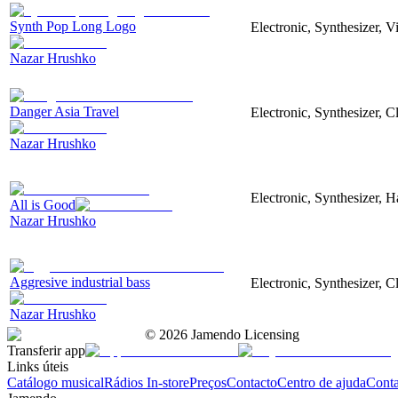
Synth Pop Long Logo
Electronic, Synthesizer, 
Nazar Hrushko
Danger Asia Travel
Electronic, Synthesizer, C
Nazar Hrushko
Electronic, Synthesizer, 
All is Good
Nazar Hrushko
Aggresive industrial bass
Electronic, Synthesizer, 
Nazar Hrushko
©
2026
Jamendo Licensing
Transferir app
Links úteis
Catálogo musical
Rádios In-store
Preços
Contacto
Centro de ajuda
Conta