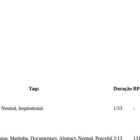
Tags
Duração
B
 Neutral, Inspirational
1:53
-
sion, Marimba, Documentary, Abstract, Neutral, Peaceful
2:13
13