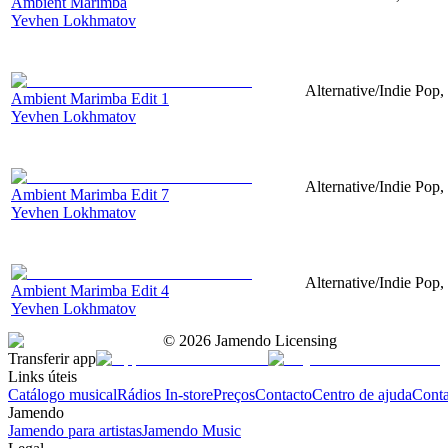
Ambient Marimba
Yevhen Lokhmatov
Alternative/Indie Pop,
Ambient Marimba Edit 1
Yevhen Lokhmatov
Alternative/Indie Pop
Ambient Marimba Edit 7
Yevhen Lokhmatov
Alternative/Indie Pop
Ambient Marimba Edit 4
Yevhen Lokhmatov
©
2026
Jamendo Licensing
Transferir app
Links úteis
Catálogo musical
Rádios In-store
Preços
Contacto
Centro de ajuda
Conta
Jamendo
Jamendo para artistas
Jamendo Music