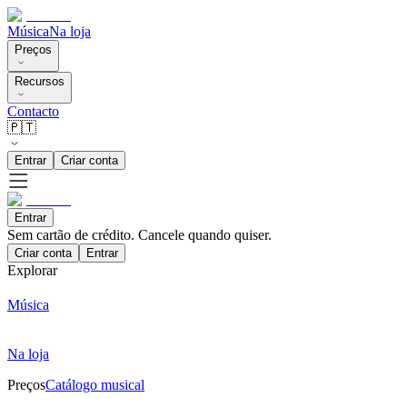
Música
Na loja
Preços
Recursos
Contacto
🇵🇹
Entrar
Criar conta
Entrar
Sem cartão de crédito. Cancele quando quiser.
Criar conta
Entrar
Explorar
Música
Na loja
Preços
Catálogo musical