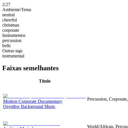
2:27
Ambiente/Tema
neutral
cheerful
christmas
corporate
Instrumentos
percussion
bells
Outras tags
instrumental
Faixas semelhantes
Título
Percussion, Corporate,
Modern Corporate Documentary
Osynthw Background Music
World/African, Percus