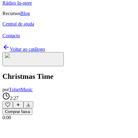
Rádios In-store
Recursos
Blog
Central de ajuda
Contacto
Voltar ao catálogo
Christmas Time
por
TolsetMusic
2:27
Comprar faixa
0:00