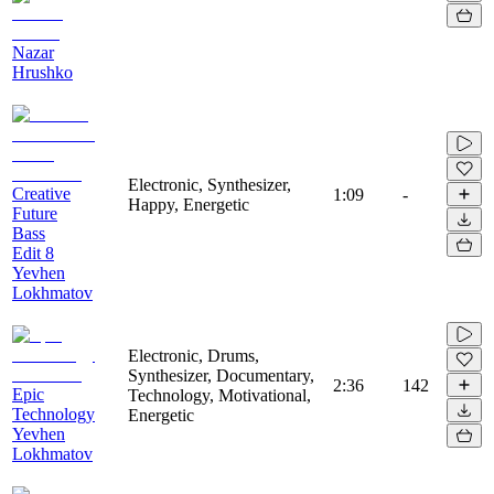
Nazar
Hrushko
Electronic, Synthesizer,
Creative
1:09
-
Happy, Energetic
Future
Bass
Edit 8
Yevhen
Lokhmatov
Electronic, Drums,
Synthesizer, Documentary,
2:36
142
Epic
Technology, Motivational,
Technology
Energetic
Yevhen
Lokhmatov