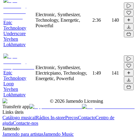
Electronic, Synthesizer,
Technology, Energetic,
2:36
140
Epic
Powerful
Technology
Underscore
Yevhen
Lokhmatov
Electronic, Synthesizer,
Epic
Electricpiano, Technology,
1:49
141
Technology
Energetic, Powerful
Loop
Yevhen
Lokhmatov
©
2026
Jamendo Licensing
Transferir app
Links úteis
Catálogo musical
Rádios In-store
Preços
Contacto
Centro de
ajuda
Contacte-nos
Jamendo
Jamendo para artistas
Jamendo Music