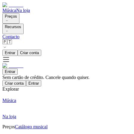
Música
Na loja
Preços
Recursos
Contacto
🇵🇹
Entrar
Criar conta
Entrar
Sem cartão de crédito. Cancele quando quiser.
Criar conta
Entrar
Explorar
Música
Na loja
Preços
Catálogo musical