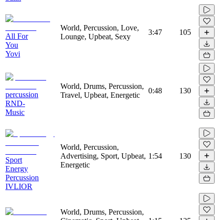
World, Percussion, Love,
3:47
105
All For
Lounge, Upbeat, Sexy
You
Yovi
World, Drums, Percussion,
0:48
130
percussion
Travel, Upbeat, Energetic
RND-
Music
World, Percussion,
Advertising, Sport, Upbeat,
1:54
130
Sport
Energetic
Energy
Percussion
IVLIOR
World, Drums, Percussion,