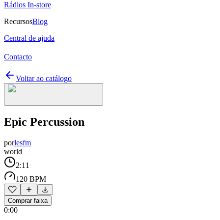
Rádios In-store
Recursos
Blog
Central de ajuda
Contacto
Voltar ao catálogo
Epic Percussion
por
lesfm
world
2:11
120 BPM
Comprar faixa
0:00