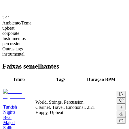
2:11
Ambiente/Tema
upbeat
corporate
Instrumentos
percussion
Outras tags
instrumental
Faixas semelhantes
Título
Tags
Duração
BPM
World, Strings, Percussion,
Turkish
Clarinet, Travel, Emotional,
2:21
-
Nights
Happy, Upbeat
Beat
Majed
Salih