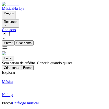
Música
Na loja
Preços
Recursos
Contacto
🇵🇹
Entrar
Criar conta
Entrar
Sem cartão de crédito. Cancele quando quiser.
Criar conta
Entrar
Explorar
Música
Na loja
Preços
Catálogo musical