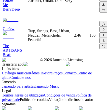
Follow
Abstract, Urban, Dark, Sexy
Me
BerryDeep
Curfew
Trap, Strings, Bass, Urban,
Neutral, Melancholic,
2:46
130
Peaceful
The
ARTISANS
Beats
©
2026
Jamendo Licensing
Transferir app
Links úteis
Catálogo musical
Rádios In-store
Preços
Contacto
Centro de
ajuda
Contacte-nos
Jamendo
Jamendo para artistas
Jamendo Music
Legal
Termos gerais de utilização
Condições de venda
Política de
privacidade
Política de cookies
Violação de direitos de autor
Siga-nos