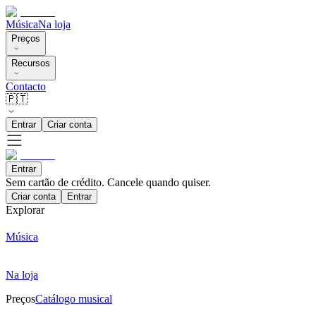
Música
Na loja
Preços
Recursos
Contacto
🇵🇹
Entrar
Criar conta
Entrar
Sem cartão de crédito. Cancele quando quiser.
Criar conta
Entrar
Explorar
Música
Na loja
Preços
Catálogo musical