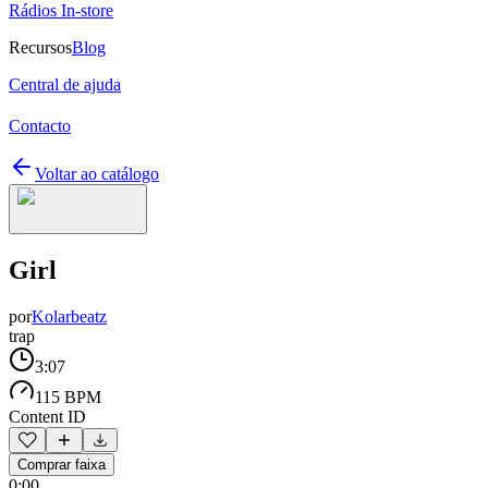
Rádios In-store
Recursos
Blog
Central de ajuda
Contacto
Voltar ao catálogo
Girl
por
Kolarbeatz
trap
3:07
115 BPM
Content ID
Comprar faixa
0:00