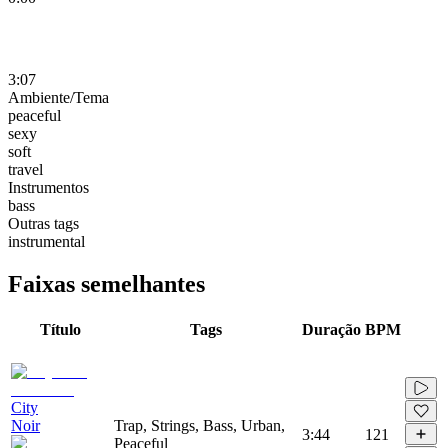
3:07
Ambiente/Tema
peaceful
sexy
soft
travel
Instrumentos
bass
Outras tags
instrumental
Faixas semelhantes
Título
Tags
Duração
BPM
City
Noir
Trap, Strings, Bass, Urban,
3:44
121
Peaceful