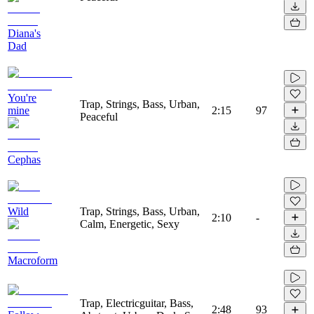
Diana's
Dad
You're
Trap, Strings, Bass, Urban,
mine
2:15
97
Peaceful
Cephas
Wild
Trap, Strings, Bass, Urban,
2:10
-
Calm, Energetic, Sexy
Macroform
Trap, Electricguitar, Bass,
2:48
93