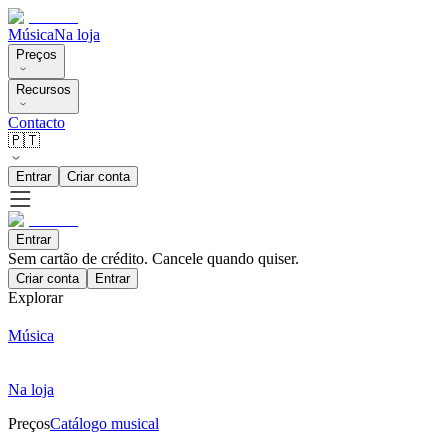
Música
Na loja
Preços
Recursos
Contacto
🇵🇹
Entrar
Criar conta
Entrar
Sem cartão de crédito. Cancele quando quiser.
Criar conta
Entrar
Explorar
Música
Na loja
Preços
Catálogo musical