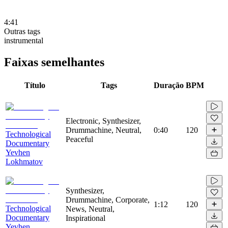
4:41
Outras tags
instrumental
Faixas semelhantes
Título
Tags
Duração
BPM
Electronic, Synthesizer,
Drummachine, Neutral,
0:40
120
Technological
Peaceful
Documentary
Yevhen
Lokhmatov
Synthesizer,
Drummachine, Corporate,
1:12
120
Technological
News, Neutral,
Documentary
Inspirational
Yevhen