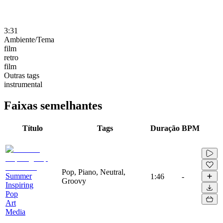
3:31
Ambiente/Tema
film
retro
film
Outras tags
instrumental
Faixas semelhantes
Título
Tags
Duração
BPM
Pop, Piano, Neutral,
Summer
1:46
-
Groovy
Inspiring
Pop
Art
Media