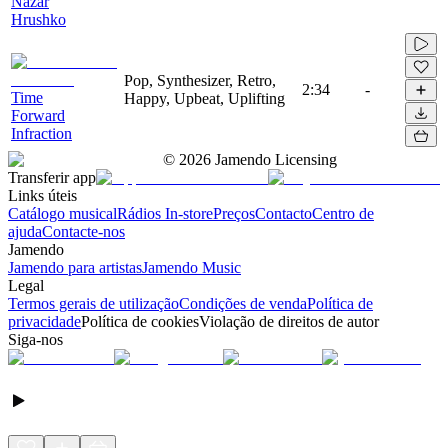
Nazar
Hrushko
Pop, Synthesizer, Retro,
2:34
-
Time
Happy, Upbeat, Uplifting
Forward
Infraction
©
2026
Jamendo Licensing
Transferir app
Links úteis
Catálogo musical
Rádios In-store
Preços
Contacto
Centro de
ajuda
Contacte-nos
Jamendo
Jamendo para artistas
Jamendo Music
Legal
Termos gerais de utilização
Condições de venda
Política de
privacidade
Política de cookies
Violação de direitos de autor
Siga-nos