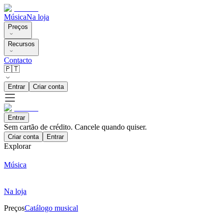
Música
Na loja
Preços
Recursos
Contacto
🇵🇹
Entrar
Criar conta
Entrar
Sem cartão de crédito. Cancele quando quiser.
Criar conta
Entrar
Explorar
Música
Na loja
Preços
Catálogo musical