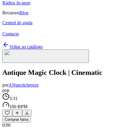
Rádios In-store
Recursos
Blog
Central de ajuda
Contacto
Voltar ao catálogo
Antique Magic Clock | Cinematic
por
ANtarcticbreeze
pop
3:31
100 BPM
Comprar faixa
0:00