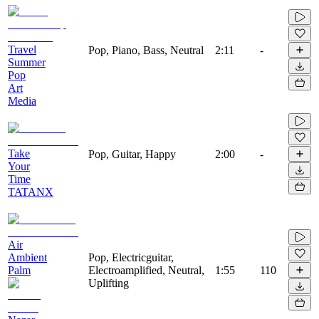
Travel
Pop, Piano, Bass, Neutral
2:11
-
Summer
Pop
Art
Media
Take
Pop, Guitar, Happy
2:00
-
Your
Time
TATANX
Air
Ambient
Pop, Electricguitar,
Palm
Electroamplified, Neutral,
1:55
110
Uplifting