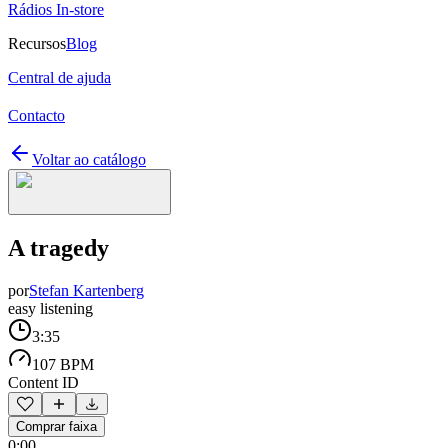
Rádios In-store
Recursos
Blog
Central de ajuda
Contacto
Voltar ao catálogo
A tragedy
por
Stefan Kartenberg
easy listening
3:35
107 BPM
Content ID
Comprar faixa
0:00