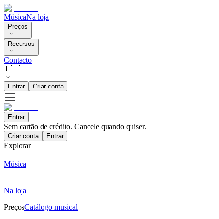
Música
Na loja
Preços
Recursos
Contacto
🇵🇹
Entrar
Criar conta
Entrar
Sem cartão de crédito. Cancele quando quiser.
Criar conta
Entrar
Explorar
Música
Na loja
Preços
Catálogo musical