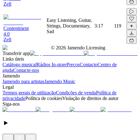
Zell
Easy Listening, Guitar,
Strings, Documentary,
3:17
119
Contentment
Sad
4.0
Zell
©
2026
Jamendo Licensing
Transferir app
Links úteis
Catálogo musical
Rádios In-store
Preços
Contacto
Centro de
ajuda
Contacte-nos
Jamendo
Jamendo para artistas
Jamendo Music
Legal
Termos gerais de utilização
Condições de venda
Política de
privacidade
Política de cookies
Violação de direitos de autor
Siga-nos