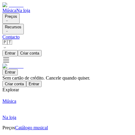
Música
Na loja
Preços
Recursos
Contacto
🇵🇹
Entrar
Criar conta
Entrar
Sem cartão de crédito. Cancele quando quiser.
Criar conta
Entrar
Explorar
Música
Na loja
Preços
Catálogo musical