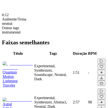
6:12
Ambiente/Tema
neutral
Outras tags
instrumental
Faixas semelhantes
Título
Tags
Duração
BPM
Experimental,
Synthesizer,
Quantum
1:51
-
Soundscape, Neutral,
Motion
Dark
Lightning
Traveler
Experimental,
Synthesizer, Abstract,
2:57
98
Astral
Neutral, Dark