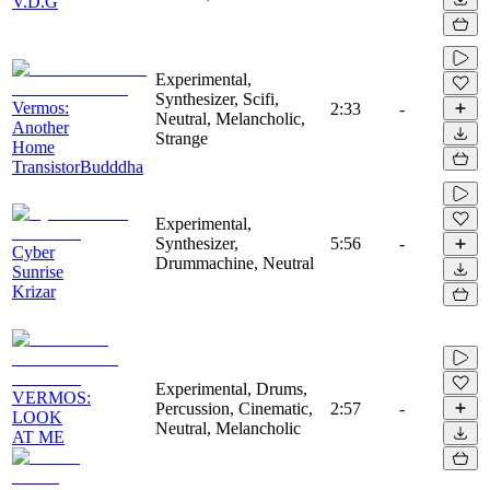
V.D.G
Experimental,
Synthesizer, Scifi,
Vermos:
2:33
-
Neutral, Melancholic,
Another
Strange
Home
TransistorBudddha
Experimental,
Synthesizer,
5:56
-
Cyber
Drummachine, Neutral
Sunrise
Krizar
Experimental, Drums,
VERMOS:
Percussion, Cinematic,
2:57
-
LOOK
Neutral, Melancholic
AT ME