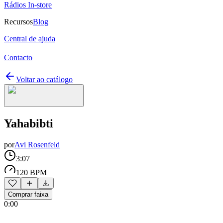
Rádios In-store
Recursos
Blog
Central de ajuda
Contacto
Voltar ao catálogo
Yahabibti
por
Avi Rosenfeld
3:07
120 BPM
Comprar faixa
0:00