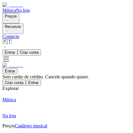
Música
Na loja
Preços
Recursos
Contacto
🇵🇹
Entrar
Criar conta
Entrar
Sem cartão de crédito. Cancele quando quiser.
Criar conta
Entrar
Explorar
Música
Na loja
Preços
Catálogo musical