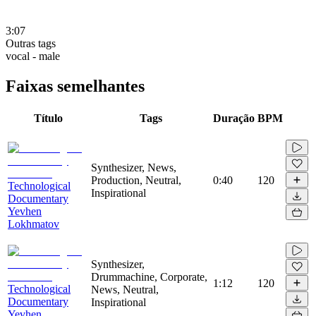
3:07
Outras tags
vocal - male
Faixas semelhantes
Título
Tags
Duração
BPM
Synthesizer, News,
Production, Neutral,
0:40
120
Technological
Inspirational
Documentary
Yevhen
Lokhmatov
Synthesizer,
Drummachine, Corporate,
1:12
120
Technological
News, Neutral,
Documentary
Inspirational
Yevhen