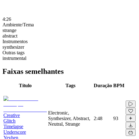
4:26
Ambiente/Tema
strange
abstract
Instrumentos
synthesizer
Outras tags
instrumental
Faixas semelhantes
Título
Tags
Duração
BPM
Electronic,
Creative
Synthesizer, Abstract,
2:48
93
Glitch
Neutral, Strange
Timelapse
Underscore
Yevhen