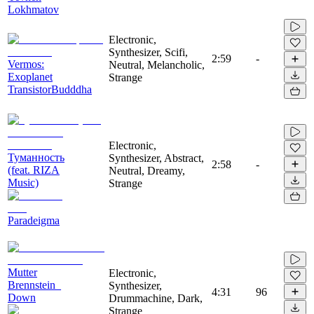
Lokhmatov
Electronic,
Synthesizer, Scifi,
2:59
-
Vermos:
Neutral, Melancholic,
Exoplanet
Strange
TransistorBudddha
Electronic,
Туманность
Synthesizer, Abstract,
2:58
-
(feat. RIZA
Neutral, Dreamy,
Music)
Strange
Paradeigma
Mutter
Electronic,
Brennstein_
Synthesizer,
4:31
96
Down
Drummachine, Dark,
Strange