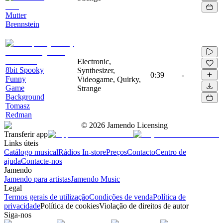
Mutter
Brennstein
Electronic,
8bit Spooky
Synthesizer,
0:39
-
Funny
Videogame, Quirky,
Game
Strange
Background
Tomasz
Redman
©
2026
Jamendo Licensing
Transferir app
Links úteis
Catálogo musical
Rádios In-store
Preços
Contacto
Centro de
ajuda
Contacte-nos
Jamendo
Jamendo para artistas
Jamendo Music
Legal
Termos gerais de utilização
Condições de venda
Política de
privacidade
Política de cookies
Violação de direitos de autor
Siga-nos