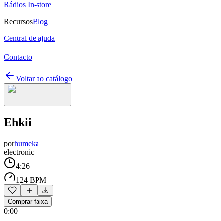
Rádios In-store
Recursos
Blog
Central de ajuda
Contacto
Voltar ao catálogo
Ehkii
por
humeka
electronic
4:26
124 BPM
Comprar faixa
0:00