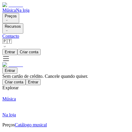
Música
Na loja
Preços
Recursos
Contacto
🇵🇹
Entrar
Criar conta
Entrar
Sem cartão de crédito. Cancele quando quiser.
Criar conta
Entrar
Explorar
Música
Na loja
Preços
Catálogo musical