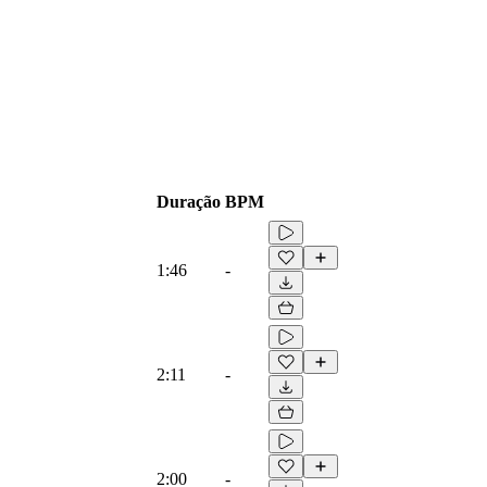
Duração
BPM
1:46
-
2:11
-
2:00
-