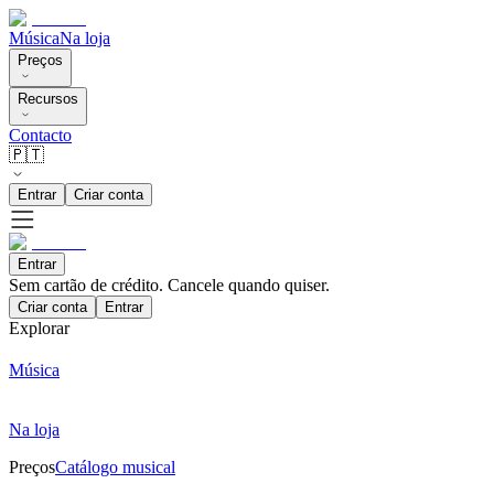
Música
Na loja
Preços
Recursos
Contacto
🇵🇹
Entrar
Criar conta
Entrar
Sem cartão de crédito. Cancele quando quiser.
Criar conta
Entrar
Explorar
Música
Na loja
Preços
Catálogo musical