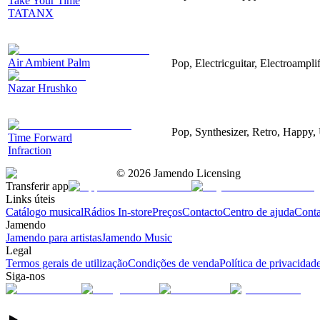
Take Your Time
TATANX
Air Ambient Palm
Pop, Electricguitar, Electroamplif
Nazar Hrushko
Pop, Synthesizer, Retro, Happy, 
Time Forward
Infraction
©
2026
Jamendo Licensing
Transferir app
Links úteis
Catálogo musical
Rádios In-store
Preços
Contacto
Centro de ajuda
Conta
Jamendo
Jamendo para artistas
Jamendo Music
Legal
Termos gerais de utilização
Condições de venda
Política de privacidad
Siga-nos