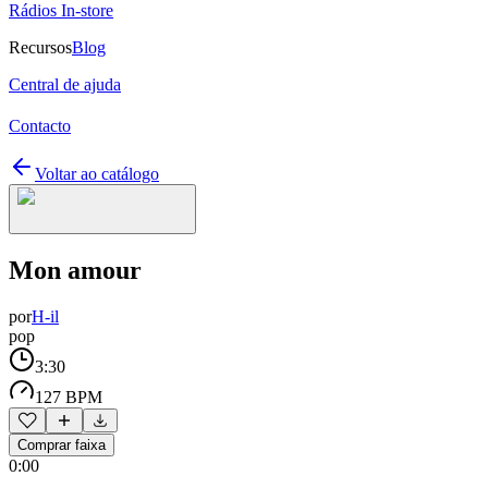
Rádios In-store
Recursos
Blog
Central de ajuda
Contacto
Voltar ao catálogo
Mon amour
por
H-il
pop
3:30
127 BPM
Comprar faixa
0:00