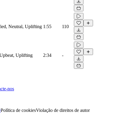
ied, Neutral, Uplifting
1:55
110
Upbeat, Uplifting
2:34
-
cte-nos
e
Política de cookies
Violação de direitos de autor