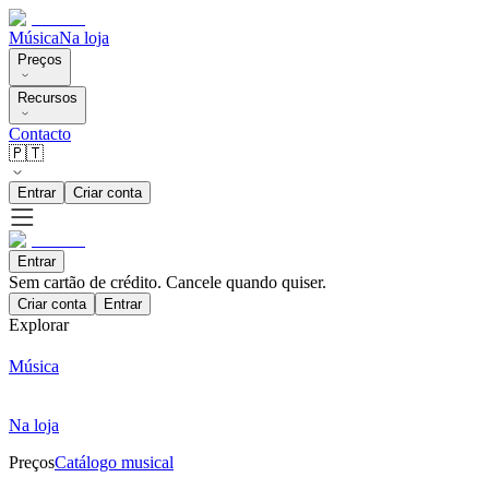
Música
Na loja
Preços
Recursos
Contacto
🇵🇹
Entrar
Criar conta
Entrar
Sem cartão de crédito. Cancele quando quiser.
Criar conta
Entrar
Explorar
Música
Na loja
Preços
Catálogo musical