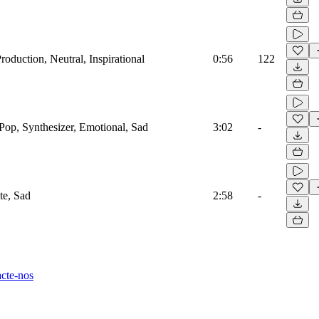
roduction, Neutral, Inspirational
0:56
122
Pop, Synthesizer, Emotional, Sad
3:02
-
te, Sad
2:58
-
cte-nos