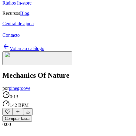
Rádios In-store
Recursos
Blog
Central de ajuda
Contacto
Voltar ao catálogo
Mechanics Of Nature
por
pinegroove
0:13
142 BPM
Comprar faixa
0:00