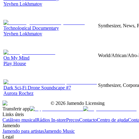
Yevhen Lokhmatov
Synthesizer, News, P
Technological Documentary
Yevhen Lokhmatov
World/African/Afro-
On My Mind
Play House
Synthesizer, Corpora
Dark Sci-Fi Drone Soundscape #7
Aurora Rochez
©
2026
Jamendo Licensing
Transferir app
Links úteis
Catálogo musical
Rádios In-store
Preços
Contacto
Centro de ajuda
Conta
Jamendo
Jamendo para artistas
Jamendo Music
Legal