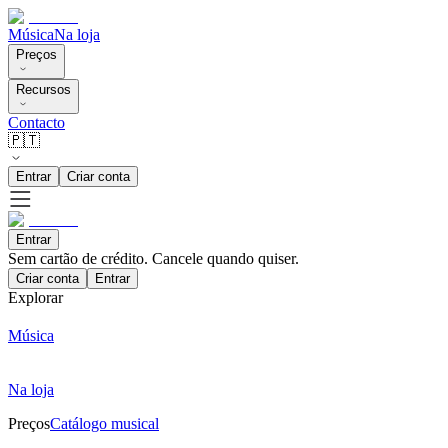
Música
Na loja
Preços
Recursos
Contacto
🇵🇹
Entrar
Criar conta
Entrar
Sem cartão de crédito. Cancele quando quiser.
Criar conta
Entrar
Explorar
Música
Na loja
Preços
Catálogo musical