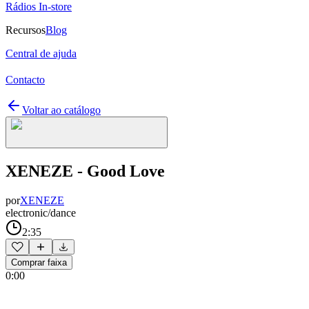
Rádios In-store
Recursos
Blog
Central de ajuda
Contacto
Voltar ao catálogo
XENEZE - Good Love
por
XENEZE
electronic/dance
2:35
Comprar faixa
0:00