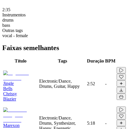
2:35
Instrumentos
drums
bass
Outras tags
vocal - female
Faixas semelhantes
Título
Tags
Duração
BPM
Electronic/Dance,
Jingle
2:52
-
Drums, Guitar, Happy
Bells
Chrissy
Blazier
Electronic/Dance,
Drums, Synthesizer,
5:18
-
Marexon
Happy, Energetic