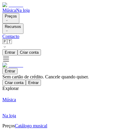
Música
Na loja
Preços
Recursos
Contacto
🇵🇹
Entrar
Criar conta
Entrar
Sem cartão de crédito. Cancele quando quiser.
Criar conta
Entrar
Explorar
Música
Na loja
Preços
Catálogo musical