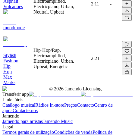
Asphalt
Electroamplified,
2:11
-
Volcanoes
Electricpiano, Urban,
Neutral, Upbeat
moodmode
Hip-Hop/Rap,
Stylish
Electroamplified,
2:21
-
Fashion
Electricpiano, Urban,
Hip
Upbeat, Energetic
Hop
Max
Marks
©
2026
Jamendo Licensing
Transferir app
Links úteis
Catálogo musical
Rádios In-store
Preços
Contacto
Centro de
ajuda
Contacte-nos
Jamendo
Jamendo para artistas
Jamendo Music
Legal
Termos gerais de utilização
Condições de venda
Política de