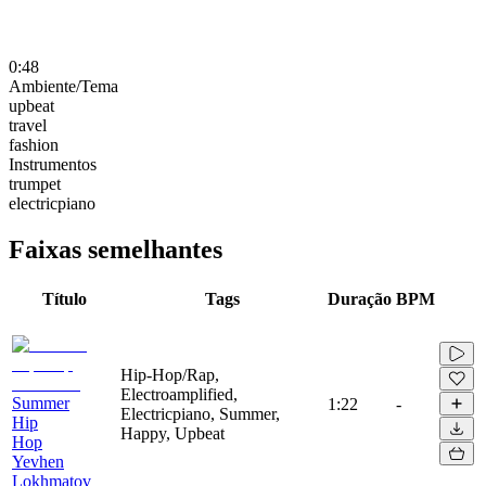
0:48
Ambiente/Tema
upbeat
travel
fashion
Instrumentos
trumpet
electricpiano
Faixas semelhantes
Título
Tags
Duração
BPM
Hip-Hop/Rap,
Electroamplified,
Summer
1:22
-
Electricpiano, Summer,
Hip
Happy, Upbeat
Hop
Yevhen
Lokhmatov