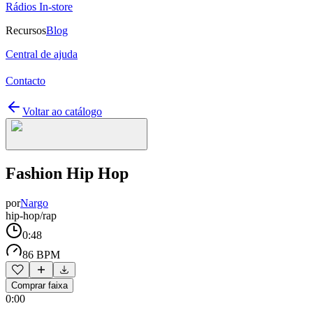
Rádios In-store
Recursos
Blog
Central de ajuda
Contacto
Voltar ao catálogo
Fashion Hip Hop
por
Nargo
hip-hop/rap
0:48
86 BPM
Comprar faixa
0:00