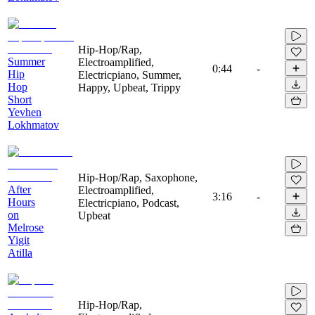
Hip-Hop/Rap,
Summer
Electroamplified,
0:44
-
Hip
Electricpiano, Summer,
Hop
Happy, Upbeat, Trippy
Short
Yevhen
Lokhmatov
Hip-Hop/Rap, Saxophone,
After
Electroamplified,
3:16
-
Hours
Electricpiano, Podcast,
on
Upbeat
Melrose
Yigit
Atilla
Hip-Hop/Rap,