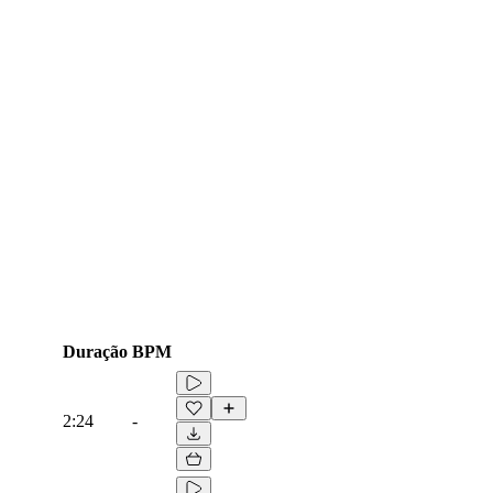
Duração
BPM
2:24
-