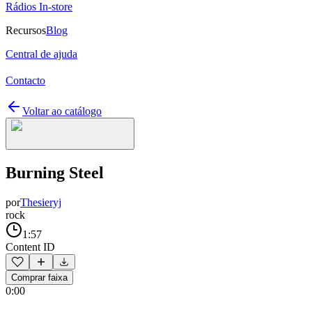
Rádios In-store
Recursos
Blog
Central de ajuda
Contacto
Voltar ao catálogo
Burning Steel
por
Thesieryj
rock
1:57
Content ID
Comprar faixa
0:00