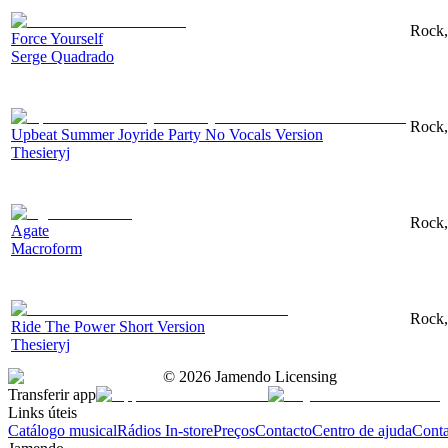
Rock,
Force Yourself
Serge Quadrado
Rock,
Upbeat Summer Joyride Party No Vocals Version
Thesieryj
Rock, 
Agate
Macroform
Rock,
Ride The Power Short Version
Thesieryj
©
2026
Jamendo Licensing
Transferir app
Links úteis
Catálogo musical
Rádios In-store
Preços
Contacto
Centro de ajuda
Conta