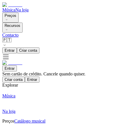
Música
Na loja
Preços
Recursos
Contacto
🇵🇹
Entrar
Criar conta
Entrar
Sem cartão de crédito. Cancele quando quiser.
Criar conta
Entrar
Explorar
Música
Na loja
Preços
Catálogo musical