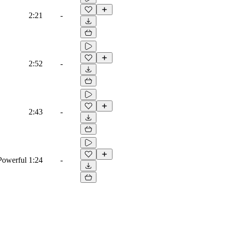
2:21
-
2:52
-
2:43
-
 Powerful
1:24
-