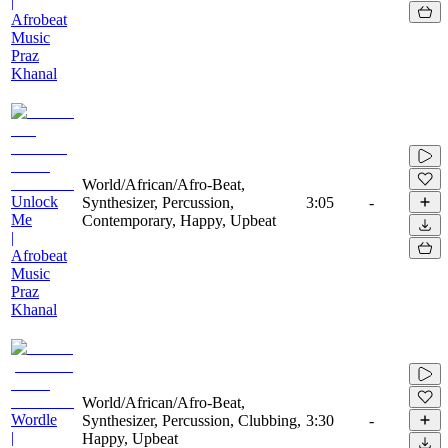
|
Afrobeat
Music
Praz
Khanal
World/African/Afro-Beat,
Unlock
Synthesizer, Percussion,
3:05
-
Me
Contemporary, Happy, Upbeat
|
Afrobeat
Music
Praz
Khanal
World/African/Afro-Beat,
Wordle
Synthesizer, Percussion, Clubbing,
3:30
-
|
Happy, Upbeat