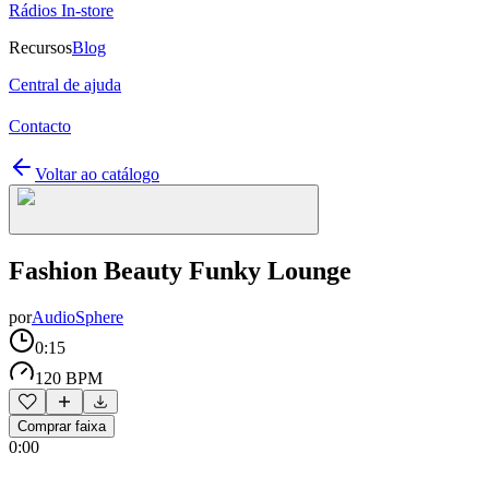
Rádios In-store
Recursos
Blog
Central de ajuda
Contacto
Voltar ao catálogo
Fashion Beauty Funky Lounge
por
AudioSphere
0:15
120 BPM
Comprar faixa
0:00