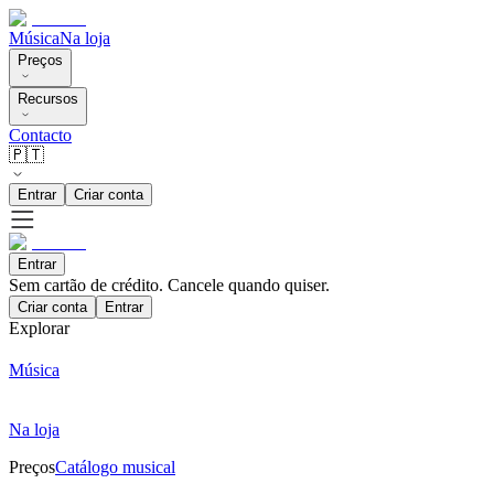
Música
Na loja
Preços
Recursos
Contacto
🇵🇹
Entrar
Criar conta
Entrar
Sem cartão de crédito. Cancele quando quiser.
Criar conta
Entrar
Explorar
Música
Na loja
Preços
Catálogo musical