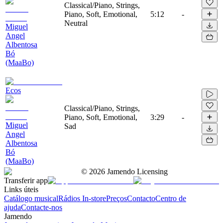
Classical/Piano, Strings,
Piano, Soft, Emotional,
5:12
-
Neutral
Miguel
Angel
Albentosa
Bó
(MaaBo)
Ecos
Classical/Piano, Strings,
Piano, Soft, Emotional,
3:29
-
Miguel
Sad
Angel
Albentosa
Bó
(MaaBo)
©
2026
Jamendo Licensing
Transferir app
Links úteis
Catálogo musical
Rádios In-store
Preços
Contacto
Centro de
ajuda
Contacte-nos
Jamendo