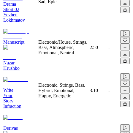
Sad, Epic
Drama
Short 02
Yevhen
Lokhmatov
Manuscript
Electronic/House, Strings,
Bass, Atmospheric,
2:50
-
Emotional, Neutral
Nazar
Hrushko
Electronic, Strings, Bass,
Write
Hybrid, Emotional,
3:10
-
Your
Happy, Energetic
Story
Infraction
Derivas