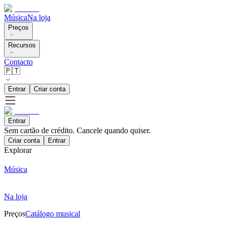
Música
Na loja
Preços
Recursos
Contacto
🇵🇹
Entrar
Criar conta
Entrar
Sem cartão de crédito. Cancele quando quiser.
Criar conta
Entrar
Explorar
Música
Na loja
Preços
Catálogo musical