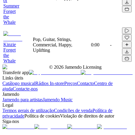
of
Summer
Forget
the
Whale
Pop, Guitar, Strings,
Kinzie
Commercial, Happy,
0:00
-
Forget
Uplifting
the
Whale
©
2026
Jamendo Licensing
Transferir app
Links úteis
Catálogo musical
Rádios In-store
Preços
Contacto
Centro de
ajuda
Contacte-nos
Jamendo
Jamendo para artistas
Jamendo Music
Legal
Termos gerais de utilização
Condições de venda
Política de
privacidade
Política de cookies
Violação de direitos de autor
Siga-nos