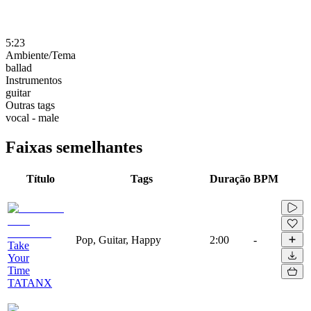
5:23
Ambiente/Tema
ballad
Instrumentos
guitar
Outras tags
vocal - male
Faixas semelhantes
Título
Tags
Duração
BPM
Pop, Guitar, Happy
2:00
-
Take
Your
Time
TATANX