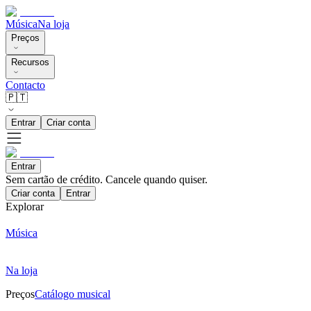
Música
Na loja
Preços
Recursos
Contacto
🇵🇹
Entrar
Criar conta
Entrar
Sem cartão de crédito. Cancele quando quiser.
Criar conta
Entrar
Explorar
Música
Na loja
Preços
Catálogo musical