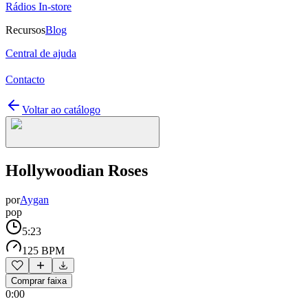
Rádios In-store
Recursos
Blog
Central de ajuda
Contacto
Voltar ao catálogo
Hollywoodian Roses
por
Aygan
pop
5:23
125 BPM
Comprar faixa
0:00