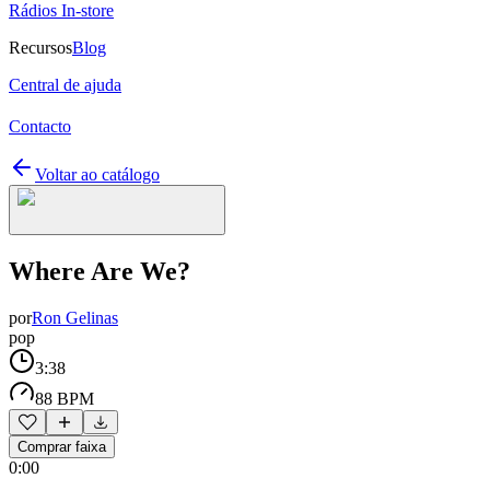
Rádios In-store
Recursos
Blog
Central de ajuda
Contacto
Voltar ao catálogo
Where Are We?
por
Ron Gelinas
pop
3:38
88 BPM
Comprar faixa
0:00