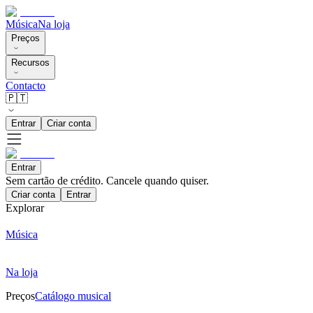
Música
Na loja
Preços
Recursos
Contacto
🇵🇹
Entrar
Criar conta
Entrar
Sem cartão de crédito. Cancele quando quiser.
Criar conta
Entrar
Explorar
Música
Na loja
Preços
Catálogo musical