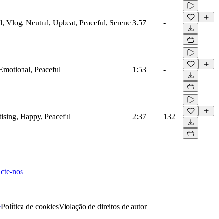
ed, Vlog, Neutral, Upbeat, Peaceful, Serene
3:57
-
 Emotional, Peaceful
1:53
-
tising, Happy, Peaceful
2:37
132
cte-nos
e
Política de cookies
Violação de direitos de autor