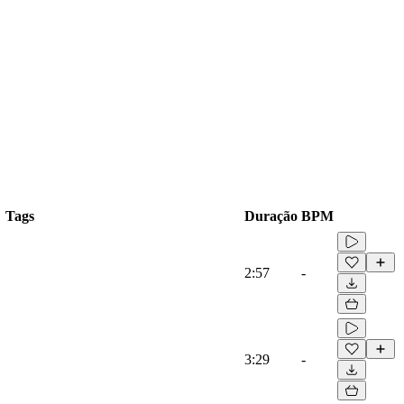
Tags
Duração
BPM
2:57
-
3:29
-