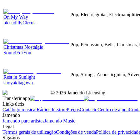
Pop, Electricguitar, Electroamplifi
On My Way
piccadillyCircus
Pop, Percussion, Bells, Christmas,
Christmas Nostalgie
SoundForYou
Pop, Strings, Acousticguitar, Adver
Rest in Sunlight
shoyakitagawa
©
2026
Jamendo Licensing
Transferir app
Links úteis
Catálogo musical
Rádios In-store
Preços
Contacto
Centro de ajuda
Conta
Jamendo
Jamendo para artistas
Jamendo Music
Legal
Termos gerais de utilização
Condições de venda
Política de privacidad
Siga-nos