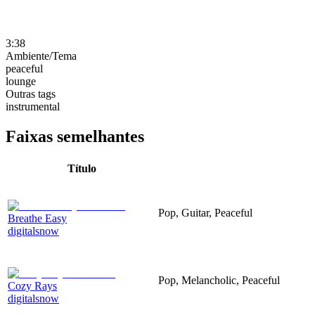
3:38
Ambiente/Tema
peaceful
lounge
Outras tags
instrumental
Faixas semelhantes
Título
Pop, Guitar, Peaceful
Breathe Easy
digitalsnow
Pop, Melancholic, Peaceful
Cozy Rays
digitalsnow