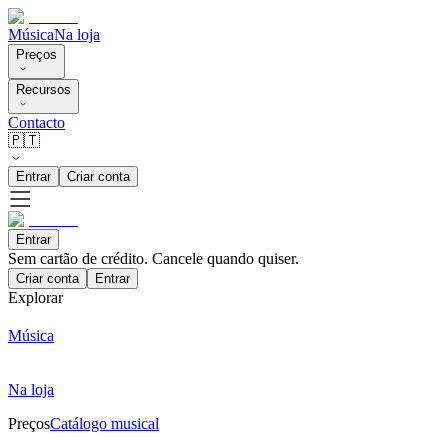
Música
Na loja
Preços
Recursos
Contacto
🇵🇹
Entrar
Criar conta
Entrar
Sem cartão de crédito. Cancele quando quiser.
Criar conta
Entrar
Explorar
Música
Na loja
Preços
Catálogo musical