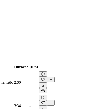
Duração
BPM
Energetic
2:30
-
ad
3:34
-