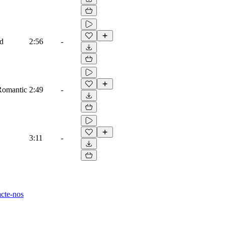
ad
2:56
-
 Romantic
2:49
-
3:11
-
cte-nos