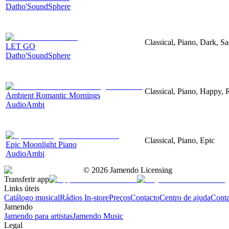
Datho'SoundSphere
Classical, Piano, Dark, S
LET GO
Datho'SoundSphere
Classical, Piano, Happy,
Ambient Romantic Mornings
AudioAmbi
Classical, Piano, Epic
Epic Moonlight Piano
AudioAmbi
©
2026
Jamendo Licensing
Transferir app
Links úteis
Catálogo musical
Rádios In-store
Preços
Contacto
Centro de ajuda
Conta
Jamendo
Jamendo para artistas
Jamendo Music
Legal