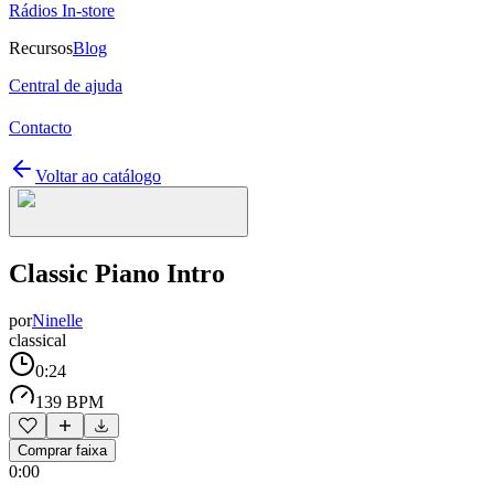
Rádios In-store
Recursos
Blog
Central de ajuda
Contacto
Voltar ao catálogo
Classic Piano Intro
por
Ninelle
classical
0:24
139 BPM
Comprar faixa
0:00