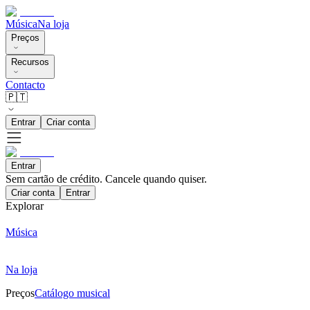
Música
Na loja
Preços
Recursos
Contacto
🇵🇹
Entrar
Criar conta
Entrar
Sem cartão de crédito. Cancele quando quiser.
Criar conta
Entrar
Explorar
Música
Na loja
Preços
Catálogo musical