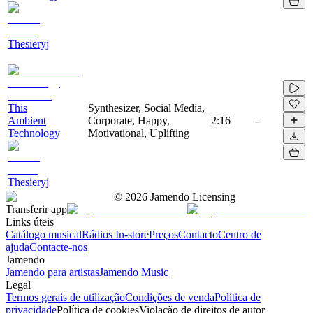
Thesieryj
This
Synthesizer, Social Media,
Ambient
Corporate, Happy,
2:16
-
Technology
Motivational, Uplifting
Thesieryj
©
2026
Jamendo Licensing
Transferir app
Links úteis
Catálogo musical
Rádios In-store
Preços
Contacto
Centro de
ajuda
Contacte-nos
Jamendo
Jamendo para artistas
Jamendo Music
Legal
Termos gerais de utilização
Condições de venda
Política de
privacidade
Política de cookies
Violação de direitos de autor