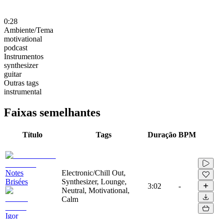
0:28
Ambiente/Tema
motivational
podcast
Instrumentos
synthesizer
guitar
Outras tags
instrumental
Faixas semelhantes
Título
Tags
Duração
BPM
Notes
Electronic/Chill Out,
Brisées
Synthesizer, Lounge,
3:02
-
Neutral, Motivational,
Calm
Igor