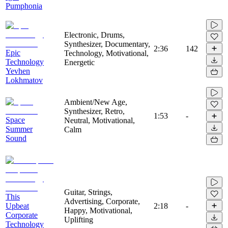
Pumphonia
Electronic, Drums,
Synthesizer, Documentary,
2:36
142
Epic
Technology, Motivational,
Technology
Energetic
Yevhen
Lokhmatov
Ambient/New Age,
Synthesizer, Retro,
1:53
-
Space
Neutral, Motivational,
Summer
Calm
Sound
Guitar, Strings,
This
Advertising, Corporate,
Upbeat
2:18
-
Happy, Motivational,
Corporate
Uplifting
Technology