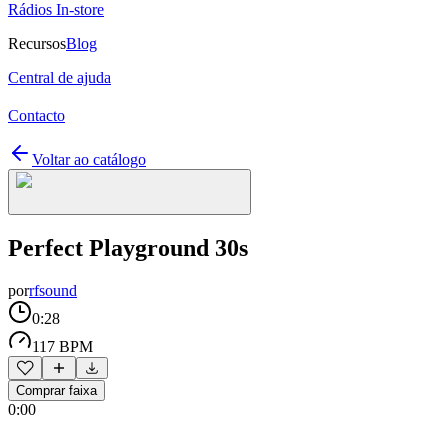
Rádios In-store
Recursos
Blog
Central de ajuda
Contacto
Voltar ao catálogo
Perfect Playground 30s
por
rfsound
0:28
117 BPM
Comprar faixa
0:00