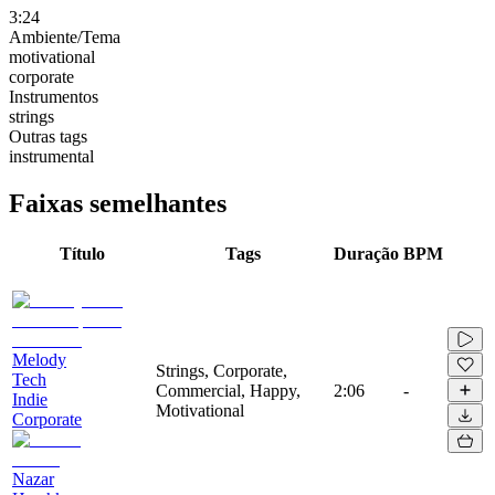
3:24
Ambiente/Tema
motivational
corporate
Instrumentos
strings
Outras tags
instrumental
Faixas semelhantes
Título
Tags
Duração
BPM
Melody
Strings, Corporate,
Tech
Commercial, Happy,
2:06
-
Indie
Motivational
Corporate
Nazar