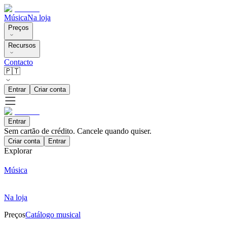
Música
Na loja
Preços
Recursos
Contacto
🇵🇹
Entrar
Criar conta
Entrar
Sem cartão de crédito. Cancele quando quiser.
Criar conta
Entrar
Explorar
Música
Na loja
Preços
Catálogo musical