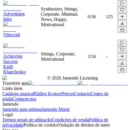
Synthesizer, Strings,
Advertising
Corporate, Minimal,
0:56
125
Intro
News, Happy,
Motivational
Vibecraft
Strings, Corporate,
Achieving
3:54
-
Motivational
Success
Kirill
Kharchenko
©
2026
Jamendo Licensing
Transferir app
Links úteis
Catálogo musical
Rádios In-store
Preços
Contacto
Centro de
ajuda
Contacte-nos
Jamendo
Jamendo para artistas
Jamendo Music
Legal
Termos gerais de utilização
Condições de venda
Política de
privacidade
Política de cookies
Violação de direitos de autor