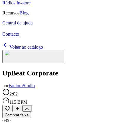
Rádios In-store
Recursos
Blog
Central de ajuda
Contacto
Voltar ao catálogo
UpBeat Corporate
por
FantomStudio
2:02
115 BPM
Comprar faixa
0:00