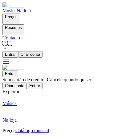
Música
Na loja
Preços
Recursos
Contacto
🇵🇹
Entrar
Criar conta
Entrar
Sem cartão de crédito. Cancele quando quiser.
Criar conta
Entrar
Explorar
Música
Na loja
Preços
Catálogo musical