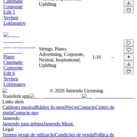
Cinematic
Uplifting
Corporate
Edit 5
Yevhen
Lokhmatov
Strings, Piano,
Advertising, Corporate,
Piano
1:16
-
Neutral, Inspirational,
Cinematic
Uplifting
Corporate
Edit 6
Yevhen
Lokhmatov
©
2026
Jamendo Licensing
Transferir app
Links úteis
Catálogo musical
Rádios In-store
Preços
Contacto
Centro de
ajuda
Contacte-nos
Jamendo
Jamendo para artistas
Jamendo Music
Legal
Termos gerais de utilização
Condições de venda
Política de