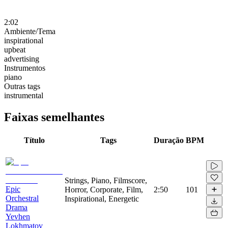
2:02
Ambiente/Tema
inspirational
upbeat
advertising
Instrumentos
piano
Outras tags
instrumental
Faixas semelhantes
Título
Tags
Duração
BPM
Strings, Piano, Filmscore,
Epic
Horror, Corporate, Film,
2:50
101
Orchestral
Inspirational, Energetic
Drama
Yevhen
Lokhmatov