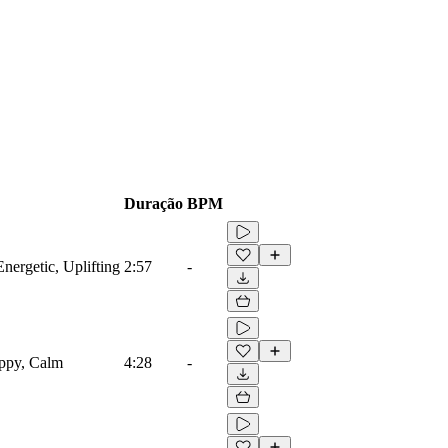
Duração
BPM
Energetic, Uplifting
2:57
-
appy, Calm
4:28
-