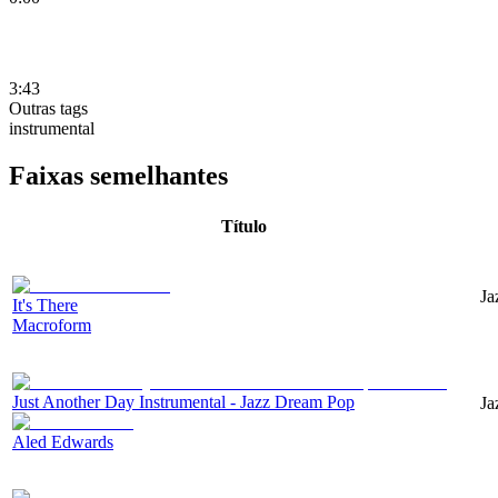
3:43
Outras tags
instrumental
Faixas semelhantes
Título
Ja
It's There
Macroform
Just Another Day Instrumental - Jazz Dream Pop
Ja
Aled Edwards