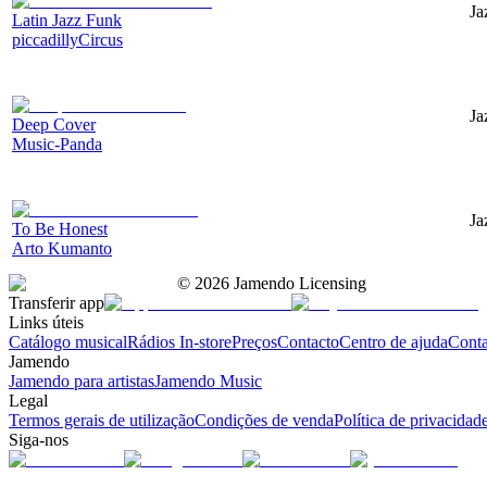
Ja
Latin Jazz Funk
piccadillyCircus
Ja
Deep Cover
Music-Panda
Ja
To Be Honest
Arto Kumanto
©
2026
Jamendo Licensing
Transferir app
Links úteis
Catálogo musical
Rádios In-store
Preços
Contacto
Centro de ajuda
Conta
Jamendo
Jamendo para artistas
Jamendo Music
Legal
Termos gerais de utilização
Condições de venda
Política de privacidad
Siga-nos