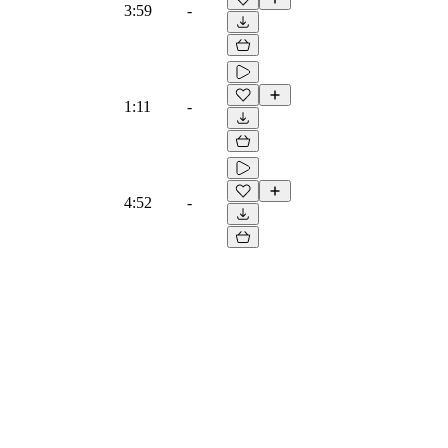
3:59
-
1:11
-
4:52
-