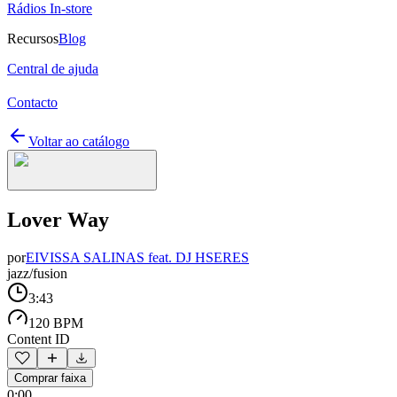
Rádios In-store
Recursos
Blog
Central de ajuda
Contacto
Voltar ao catálogo
Lover Way
por
EIVISSA SALINAS feat. DJ HSERES
jazz/fusion
3:43
120 BPM
Content ID
Comprar faixa
0:00