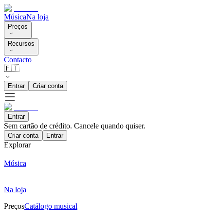
Música
Na loja
Preços
Recursos
Contacto
🇵🇹
Entrar
Criar conta
Entrar
Sem cartão de crédito. Cancele quando quiser.
Criar conta
Entrar
Explorar
Música
Na loja
Preços
Catálogo musical