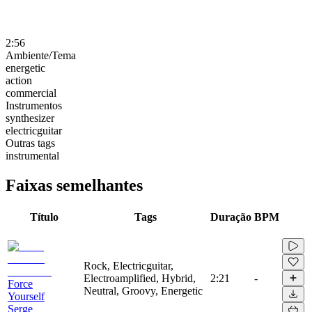
2:56
Ambiente/Tema
energetic
action
commercial
Instrumentos
synthesizer
electricguitar
Outras tags
instrumental
Faixas semelhantes
Título
Tags
Duração
BPM
Rock, Electricguitar,
Electroamplified, Hybrid,
2:21
-
Force
Neutral, Groovy, Energetic
Yourself
Serge