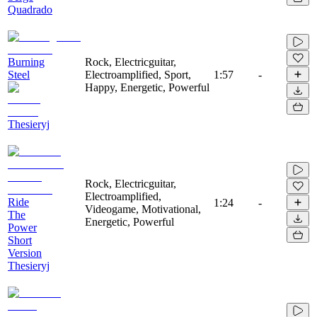
Quadrado
Burning
Rock, Electricguitar,
Steel
Electroamplified, Sport,
1:57
-
Happy, Energetic, Powerful
Thesieryj
Rock, Electricguitar,
Electroamplified,
Ride
1:24
-
Videogame, Motivational,
The
Energetic, Powerful
Power
Short
Version
Thesieryj