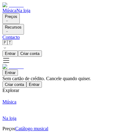
Música
Na loja
Preços
Recursos
Contacto
🇵🇹
Entrar
Criar conta
Entrar
Sem cartão de crédito. Cancele quando quiser.
Criar conta
Entrar
Explorar
Música
Na loja
Preços
Catálogo musical