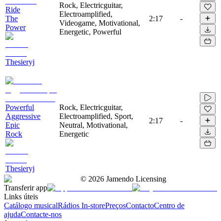
Rock, Electricguitar,
Ride
Electroamplified,
The
2:17
-
Videogame, Motivational,
Power
Energetic, Powerful
Thesieryj
Powerful
Rock, Electricguitar,
Aggressive
Electroamplified, Sport,
2:17
-
Epic
Neutral, Motivational,
Rock
Energetic
Thesieryj
©
2026
Jamendo Licensing
Transferir app
Links úteis
Catálogo musical
Rádios In-store
Preços
Contacto
Centro de
ajuda
Contacte-nos