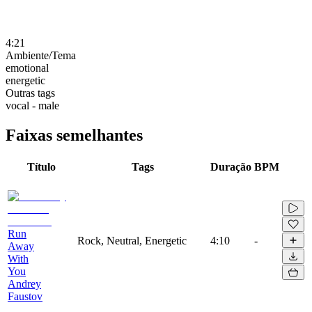
4:21
Ambiente/Tema
emotional
energetic
Outras tags
vocal - male
Faixas semelhantes
Título
Tags
Duração
BPM
Run
Rock, Neutral, Energetic
4:10
-
Away
With
You
Andrey
Faustov