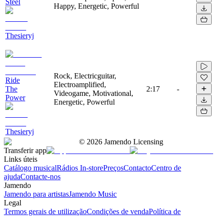
Steel
Happy, Energetic, Powerful
Thesieryj
Rock, Electricguitar,
Ride
Electroamplified,
The
2:17
-
Videogame, Motivational,
Power
Energetic, Powerful
Thesieryj
©
2026
Jamendo Licensing
Transferir app
Links úteis
Catálogo musical
Rádios In-store
Preços
Contacto
Centro de
ajuda
Contacte-nos
Jamendo
Jamendo para artistas
Jamendo Music
Legal
Termos gerais de utilização
Condições de venda
Política de