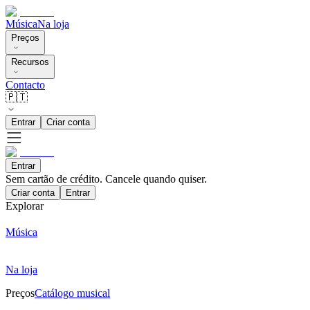
Música
Na loja
Preços
Recursos
Contacto
🇵🇹
Entrar
Criar conta
Entrar
Sem cartão de crédito. Cancele quando quiser.
Criar conta
Entrar
Explorar
Música
Na loja
Preços
Catálogo musical