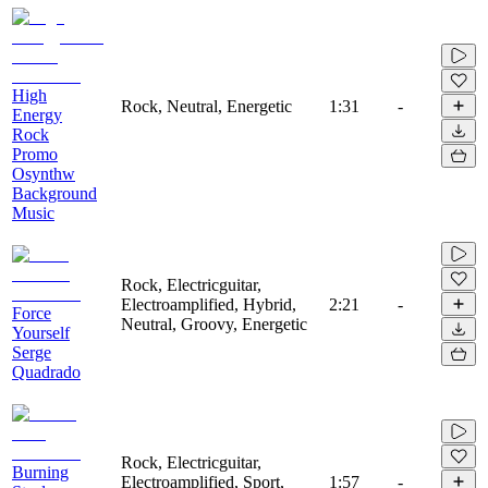
High
Rock, Neutral, Energetic
1:31
-
Energy
Rock
Promo
Osynthw
Background
Music
Rock, Electricguitar,
Electroamplified, Hybrid,
2:21
-
Force
Neutral, Groovy, Energetic
Yourself
Serge
Quadrado
Rock, Electricguitar,
Burning
Electroamplified, Sport,
1:57
-