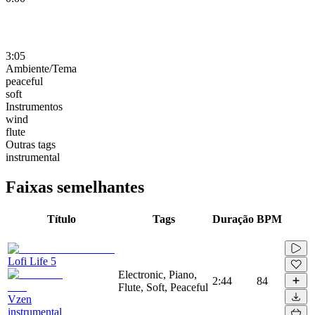
3:05
Ambiente/Tema
peaceful
soft
Instrumentos
wind
flute
Outras tags
instrumental
Faixas semelhantes
Título
Tags
Duração
BPM
Lofi Life 5
Electronic, Piano,
2:44
84
Flute, Soft, Peaceful
Vzen
instrumental