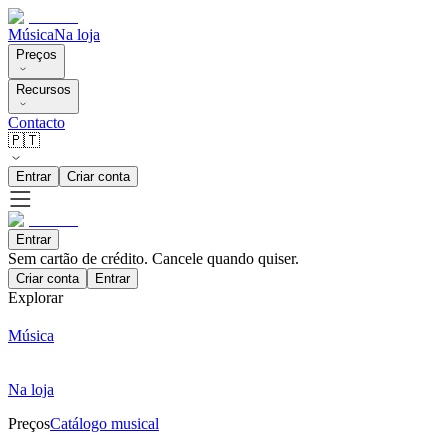
Música
Na loja
Preços
Recursos
Contacto
🇵🇹
Entrar
Criar conta
Entrar
Sem cartão de crédito. Cancele quando quiser.
Criar conta
Entrar
Explorar
Música
Na loja
Preços
Catálogo musical