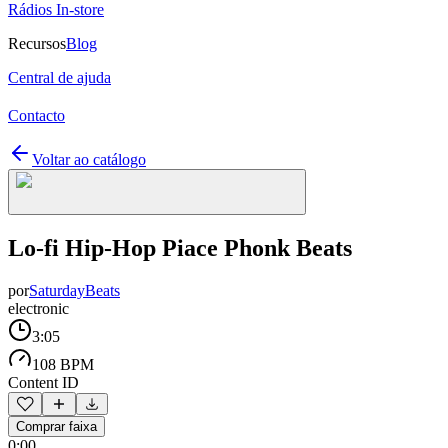
Rádios In-store
Recursos
Blog
Central de ajuda
Contacto
Voltar ao catálogo
Lo-fi Hip-Hop Piace Phonk Beats
por
SaturdayBeats
electronic
3:05
108 BPM
Content ID
Comprar faixa
0:00