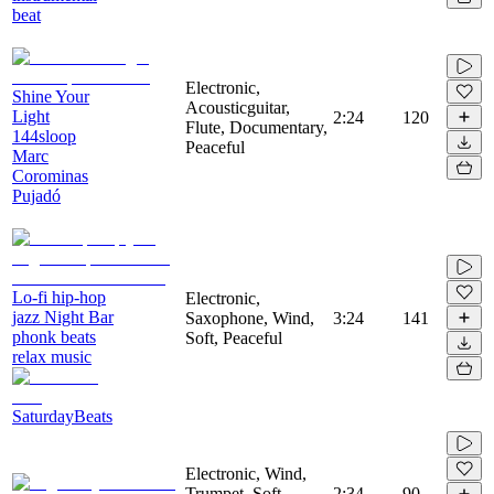
beat
Electronic,
Shine Your
Acousticguitar,
Light
2:24
120
Flute, Documentary,
144sloop
Peaceful
Marc
Corominas
Pujadó
Lo-fi hip-hop
Electronic,
jazz Night Bar
Saxophone, Wind,
3:24
141
phonk beats
Soft, Peaceful
relax music
SaturdayBeats
Electronic, Wind,
Trumpet, Soft,
2:34
90