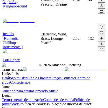
Night Sky
Peaceful, Dreamy
Kangaroosound
Just Us
Electronic, Wind,
[Romantic
Brass, Lounge,
2:52
132
Chillhop
Peaceful
Instrumental]
Lofi Lopez
©
2026
Jamendo Licensing
Transferir app
Links úteis
Catálogo musical
Rádios In-store
Preços
Contacto
Centro de
ajuda
Contacte-nos
Jamendo
Jamendo para artistas
Jamendo Music
Legal
Termos gerais de utilização
Condições de venda
Política de
privacidade
Política de cookies
Violação de direitos de autor