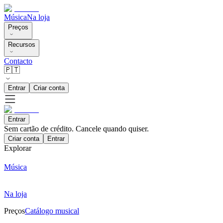
Música
Na loja
Preços
Recursos
Contacto
🇵🇹
Entrar
Criar conta
Entrar
Sem cartão de crédito. Cancele quando quiser.
Criar conta
Entrar
Explorar
Música
Na loja
Preços
Catálogo musical