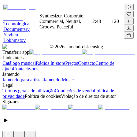
Synthesizer, Corporate,
Commercial, Neutral,
2:48
120
Technological
Groovy, Peaceful
Documentary
Yevhen
Lokhmatov
©
2026
Jamendo Licensing
Transferir app
Links úteis
Catálogo musical
Rádios In-store
Preços
Contacto
Centro de
ajuda
Contacte-nos
Jamendo
Jamendo para artistas
Jamendo Music
Legal
Termos gerais de utilização
Condições de venda
Política de
privacidade
Política de cookies
Violação de direitos de autor
Siga-nos