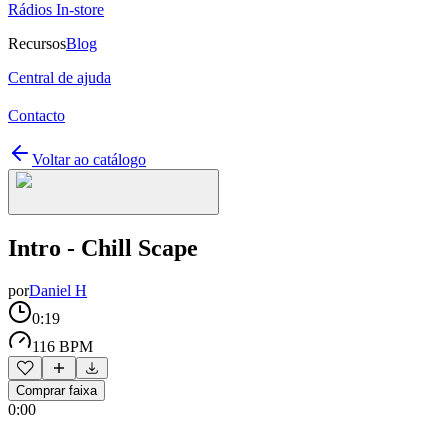
Rádios In-store
Recursos
Blog
Central de ajuda
Contacto
Voltar ao catálogo
Intro - Chill Scape
por
Daniel H
0:19
116 BPM
Comprar faixa
0:00