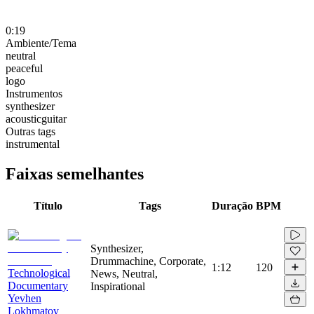
0:19
Ambiente/Tema
neutral
peaceful
logo
Instrumentos
synthesizer
acousticguitar
Outras tags
instrumental
Faixas semelhantes
Título
Tags
Duração
BPM
Synthesizer,
Drummachine, Corporate,
1:12
120
Technological
News, Neutral,
Documentary
Inspirational
Yevhen
Lokhmatov