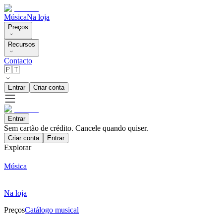
Música
Na loja
Preços
Recursos
Contacto
🇵🇹
Entrar
Criar conta
Entrar
Sem cartão de crédito. Cancele quando quiser.
Criar conta
Entrar
Explorar
Música
Na loja
Preços
Catálogo musical