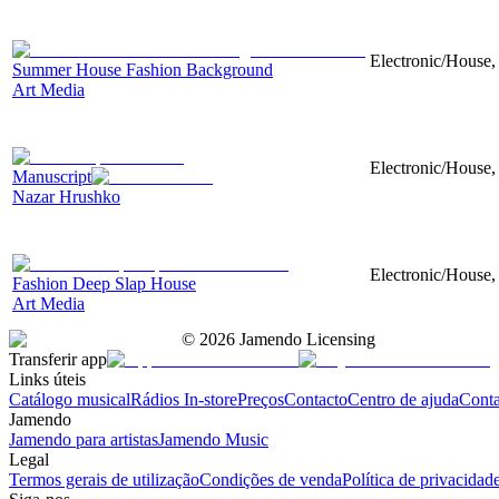
Electronic/House, 
Summer House Fashion Background
Art Media
Electronic/House,
Manuscript
Nazar Hrushko
Electronic/House, 
Fashion Deep Slap House
Art Media
©
2026
Jamendo Licensing
Transferir app
Links úteis
Catálogo musical
Rádios In-store
Preços
Contacto
Centro de ajuda
Conta
Jamendo
Jamendo para artistas
Jamendo Music
Legal
Termos gerais de utilização
Condições de venda
Política de privacidad