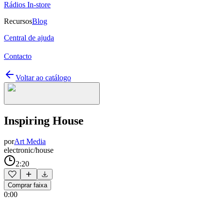
Rádios In-store
Recursos
Blog
Central de ajuda
Contacto
Voltar ao catálogo
Inspiring House
por
Art Media
electronic/house
2:20
Comprar faixa
0:00