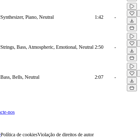
Synthesizer, Piano, Neutral
1:42
-
 Strings, Bass, Atmospheric, Emotional, Neutral
2:50
-
Bass, Bells, Neutral
2:07
-
cte-nos
e
Política de cookies
Violação de direitos de autor